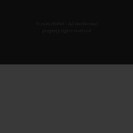
© 2026 Hublot - All intellectual
property rights reserved