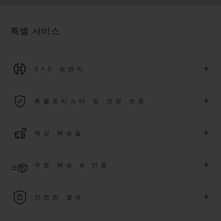
특별 서비스
+
5+5 워런티
2026년 1월 1일부터 구매한 모든 워치에는 5년 국제 워런티가 적
+
휴블로티스타 및 연장 보증
용됩니다.
더 알아보기
위블로 커뮤니티에 가입하여
2026
년
1
월
1
일 이후 구매한 워치
+
예상 배송일
에 대해
5
년 추가 워런티 혜택
(
약관 적용
)
을 받으세요
.
또한 다양
한 익스클루시브 이벤트에도 참여하실 수 있습니다
.
결제 접수 후 영업일 기준 2~6일 이내에 배송될 것으로 예상됩니
더 알아보기
+
무료 배송 & 반품
다. *재고 상황에 따라 달라질 수 있습니다*.
무료 배송 및 간단하고 편리하게 이용할 수 있는 무료 반품 혜택
+
안전한 결제
을 누려보세요
위블로는 최신 결제 기술을 활용합니다. 온라인으로 구매하신