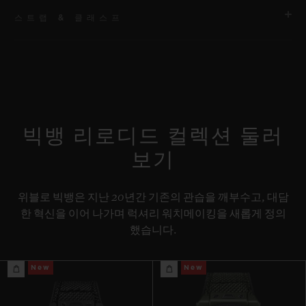
스트랩 & 클래스프
무브먼트
HUB1280 유니코 매뉴팩처 셀프 와인딩 크로노그래프 플라이백
무브먼트 및 컬럼 휠
스트랩
스페셜 “H” 스티치 디테일의 블랙 러버 및 블루 패브릭 스트랩. 추
파워 리저브
가 스트랩: 블랙 스트럭처드 라인드 러버 스트랩.
약 72시간
빅뱅 리로디드 컬렉션 둘러
보기
클래스프
블랙 세라믹 및 블랙 티타늄 디플로이언트 버클 클래스프
위블로 빅뱅은 지난 20년간 기존의 관습을 깨부수고, 대담
한 혁신을 이어 나가며 럭셔리 워치메이킹을 새롭게 정의
했습니다.
New
New