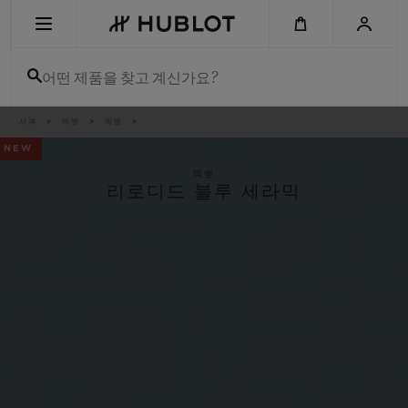
Skip
to
main
content
어떤 제품을 찾고 계신가요?
이
시계
빅뱅
빅뱅
최근 검색
동
경
NEW
로
최근 검색이 없습니다
빅뱅
리로디드 블루 세라믹
신제품