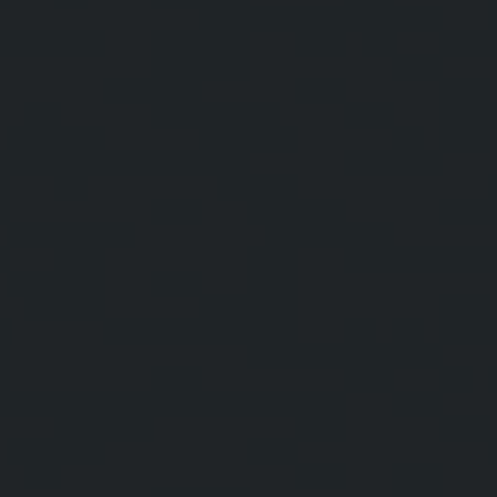
빅뱅
빅뱅
스피릿 오브 빅
썸머 멀티 컬러 세라믹
피치 세라믹
에센셜 토프
온라인 익스클
익스클루시브 서비스
5+5 워런티
휴블로티스타 및 연장 보증
예상 배송일
무료 배송 & 반품
안전한 결제
기프트 파우치