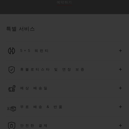
예약하기
특별 서비스
+
5+5 워런티
2026년 1월 1일부터 구매한 모든 워치에는 5년 국제 워런티가 적
+
휴블로티스타 및 연장 보증
용됩니다.
더 알아보기
위블로 커뮤니티에 가입하여
2026
년
1
월
1
일 이후 구매한 워치
+
예상 배송일
에 대해
5
년 추가 워런티 혜택
(
약관 적용
)
을 받으세요
.
또한 다양
한 익스클루시브 이벤트에도 참여하실 수 있습니다
.
결제 접수 후 영업일 기준 2~6일 이내에 배송될 것으로 예상됩니
더 알아보기
+
무료 배송 & 반품
다. *재고 상황에 따라 달라질 수 있습니다*.
무료 배송 및 간단하고 편리하게 이용할 수 있는 무료 반품 혜택
+
안전한 결제
을 누려보세요