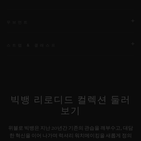
무브먼트
스트랩 & 클래스프
무브먼트
HUB1280 유니코 매뉴팩처 셀프 와인딩 크로노그래프 플라이백
무브먼트 및 컬럼 휠
스트랩
스페셜 “H” 스티치 디테일의 블랙 러버 및 블랙 패브릭 스트랩. 추
파워 리저브
가 스트랩: 블랙 스트럭처드 라인드 러버 스트랩.
약 72시간
빅뱅 리로디드 컬렉션 둘러
보기
클래스프
블랙 세라믹 및 블랙 도금 티타늄 디플로이언트 버클 클래스프
위블로 빅뱅은 지난 20년간 기존의 관습을 깨부수고, 대담
한 혁신을 이어 나가며 럭셔리 워치메이킹을 새롭게 정의