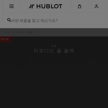
Skip
to
main
content
어떤 제품을 찾고 계신가요?
이
시계
빅뱅
빅뱅
최근 검색
동
경
NEW
로
최근 검색이 없습니다
빅뱅
리로디드 올 블랙
신제품