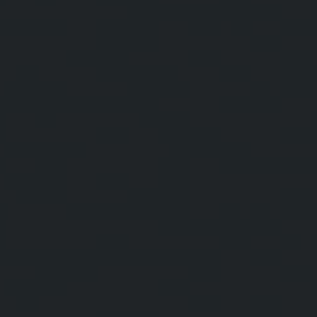
빅뱅
빅뱅
스피릿 오브 빅
썸머 멀티 컬러 세라믹
피치 세라믹
에센셜 토프
온라인 익스클
익스클루시브 서비스
5+5 워런티
휴블로티스타 및 연장 보증
예상 배송일
무료 배송 & 반품
안전한 결제
기프트 파우치