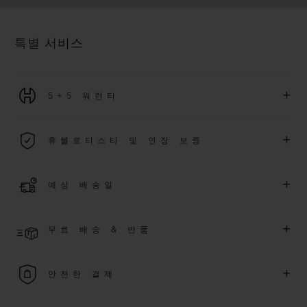
특별 서비스
+
5+5 워런티
2026년 1월 1일부터 구매한 모든 워치에는 5년 국제 워런티가 적
+
휴블로티스타 및 연장 보증
용됩니다.
더 알아보기
위블로 커뮤니티에 가입하여
2026
년
1
월
1
일 이후 구매한 워치
+
예상 배송일
에 대해
5
년 추가 워런티 혜택
(
약관 적용
)
을 받으세요
.
또한 다양
한 익스클루시브 이벤트에도 참여하실 수 있습니다
.
결제 접수 후 영업일 기준 2~5일 이내에 배송될 것으로 예상됩니
더 알아보기
+
무료 배송 & 반품
다. *재고 상황에 따라 달라질 수 있습니다*.
무료 배송 및 간단하고 편리하게 이용할 수 있는 무료 반품 혜택
+
안전한 결제
을 누려보세요
위블로는 최신 결제 기술을 활용합니다. 온라인으로 구매하신