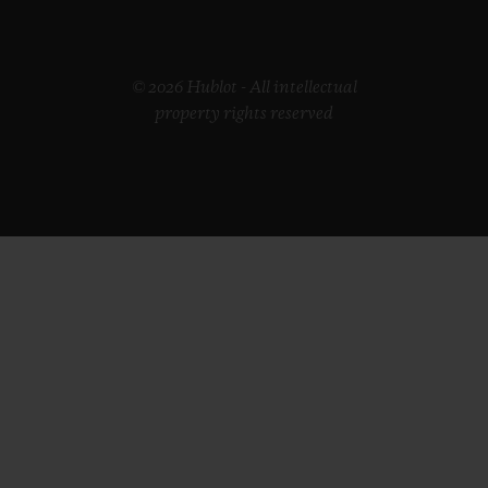
© 2026 Hublot - All intellectual
property rights reserved