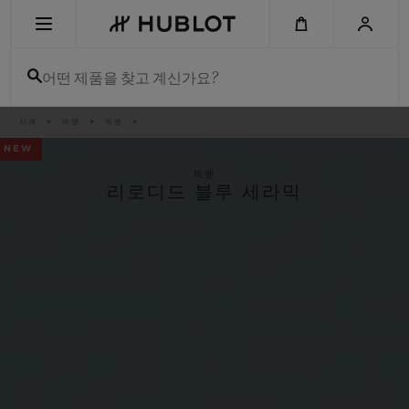
Skip
to
main
content
어떤 제품을 찾고 계신가요?
이
시계
빅뱅
빅뱅
최근 검색
동
경
NEW
로
최근 검색이 없습니다
빅뱅
리로디드 블루 세라믹
신제품