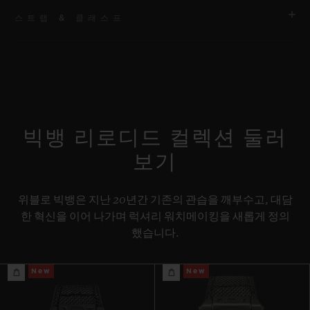
스트랩 & 클래스프
무브먼트
HUB1280 유니코 매뉴팩처 셀프 와인딩 크로노그래프 플라이백
무브먼트 및 컬럼 휠
스트랩
스페셜 “H” 스티치 디테일의 블랙 러버 및 블루 패브릭 스트랩. 추
파워 리저브
가 스트랩: 블랙 스트럭처드 라인드 러버 스트랩.
약 72시간
빅뱅 리로디드 컬렉션 둘러
보기
클래스프
블랙 세라믹 및 블랙 티타늄 디플로이언트 버클 클래스프
위블로 빅뱅은 지난 20년간 기존의 관습을 깨부수고, 대담
한 혁신을 이어 나가며 럭셔리 워치메이킹을 새롭게 정의
했습니다.
New
New