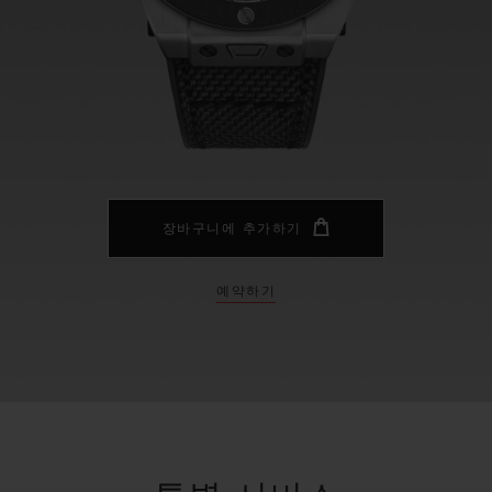
빅뱅
스피릿 오브 빅뱅
피치 세라믹
에센셜 토프
리로디
온라인 익스클루시브
 연장
예상 배송일
무료 배송 & 반품
안전한 결제
기
장바구니에 추가하기
예약하기
부티크 검색