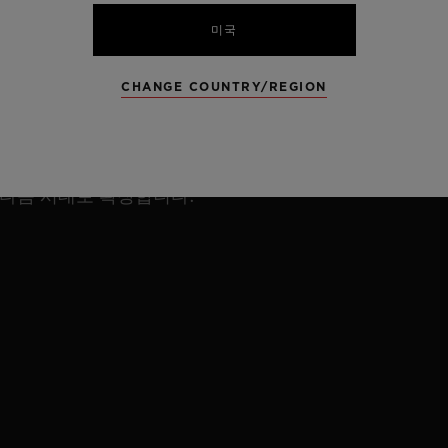
위블로의 유산은 계속됩니다.
미국
2026년, 지금까지의 DNA는 고스란히 간직한 채 새로
CHANGE COUNTRY/REGION
운 에너지와 더욱 발전한 메커니즘, 보다 날렵해진 디자
인과 강력한 정체성으로 안팎 모두 새롭게 거듭난 아이콘
이 돌아옵니다. 빅뱅 리로디드는 빅뱅과 유니코의 유산
다음 시대로 확장합니다.