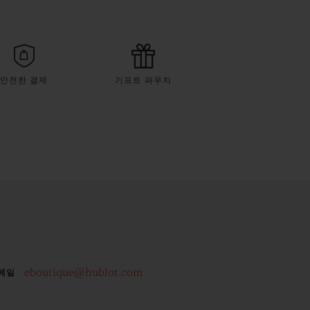
안전한 결제
기프트 파우치
eboutique@hublot.com
메일