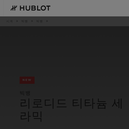
Skip
to
main
content
이
시계
빅뱅
빅뱅
동
경
로
최근 검색
신제품
최근 검색이 없습니다
NEW
빅뱅
리로디드 티타늄 세
라믹