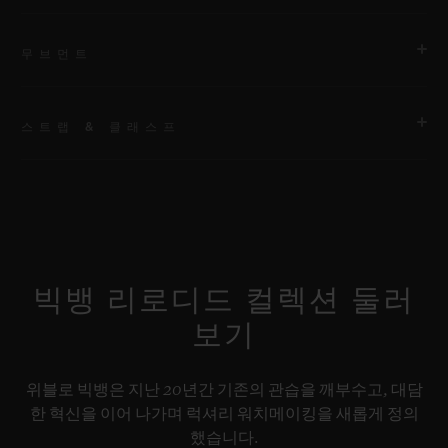
무브먼트
스트랩 & 클래스프
무브먼트
HUB1280 유니코 매뉴팩처 셀프 와인딩 크로노그래프 플라이백
무브먼트 및 컬럼 휠
스트랩
스페셜 “H” 스티치 디테일의 블랙 러버 및 다크 그린 패브릭 스트
파워 리저브
랩. 추가 스트랩: 블랙 스트럭처드 라인드 러버 스트랩.
약 72시간
빅뱅 리로디드 컬렉션 둘러
보기
클래스프
블랙 세라믹 및 블랙 도금 티타늄 디플로이언트 버클 클래스프
위블로 빅뱅은 지난 20년간 기존의 관습을 깨부수고, 대담
한 혁신을 이어 나가며 럭셔리 워치메이킹을 새롭게 정의
했습니다.