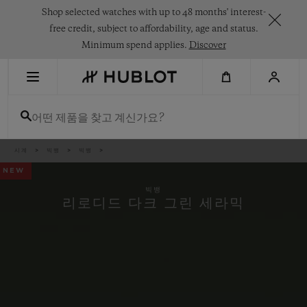
Skip
Shop selected watches with up to 48 months' interest-
to
main
free credit, subject to affordability, age and status.
content
Minimum spend applies.
Discover
최근 검색
어떤 제품을 찾고 계신가요?
최근 검색이 없습니다
신제품
이
시계
빅뱅
빅뱅
동
경
NEW
로
빅뱅
리로디드 다크 그린 세라믹