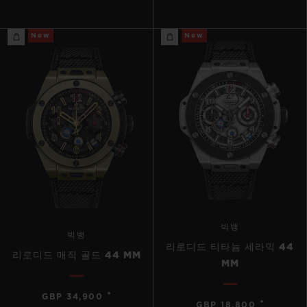
New
New
빅뱅
빅뱅
리로디드 티타늄 세라믹 44
리로디드 매직 골드 44 MM
MM
•
GBP 34,900
•
GBP 18,800