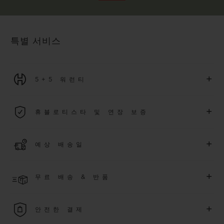
특별 서비스
+
5+5 워런티
2026년 1월 1일부터 구매한 모든 워치에는 5년 국제 워런티가 적
+
휴블로티스타 및 연장 보증
용됩니다.
더 알아보기
위블로 커뮤니티에 가입하여
2026
년
1
월
1
일 이후 구매한 워치
+
예상 배송일
에 대해
5
년 추가 워런티 혜택
(
약관 적용
)
을 받으세요
.
또한 다양
한 익스클루시브 이벤트에도 참여하실 수 있습니다
.
결제 접수 후 영업일 기준 3~5일 이내에 배송될 것으로 예상됩니
더 알아보기
+
무료 배송 & 반품
다. *재고 상황에 따라 달라질 수 있습니다*.
무료 배송 및 간단하고 편리하게 이용할 수 있는 무료 반품 혜택
+
안전한 결제
을 누려보세요