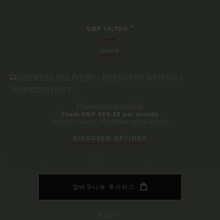
•
GBP 19,700
44MM
EXPRESS DELIVERY – EXPECTED WITHIN 3
WORKING DAYS.
Financing available
From GBP 369.38 per month
Subject to status, Minimum spend applies
DISCOVER OPTIONS
장바구니에 추가하기
예약하기