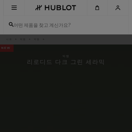
Skip
to
main
content
어떤 제품을 찾고 계신가요?
이
시계
빅뱅
빅뱅
최근 검색
동
경
NEW
로
최근 검색이 없습니다
빅뱅
리로디드 다크 그린 세라믹
신제품