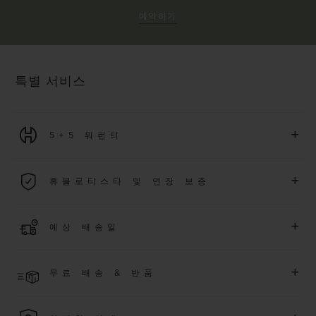
예약하기
특별 서비스
+
5+5 워런티
2026년 1월 1일부터 구매한 모든 워치에는 5년 국제 워런티가 적
+
휴블로티스타 및 연장 보증
용됩니다.
더 알아보기
위블로 커뮤니티에 가입하여
2026
년
1
월
1
일 이후 구매한 워치
+
예상 배송일
에 대해
5
년 추가 워런티 혜택
(
약관 적용
)
을 받으세요
.
또한 다양
한 익스클루시브 이벤트에도 참여하실 수 있습니다
.
결제 접수 후 영업일 기준 4~7일 이내에 배송될 것으로 예상됩니
더 알아보기
+
무료 배송 & 반품
다. *재고 상황에 따라 달라질 수 있습니다*.
무료 배송 및 간단하고 편리하게 이용할 수 있는 무료 반품 혜택