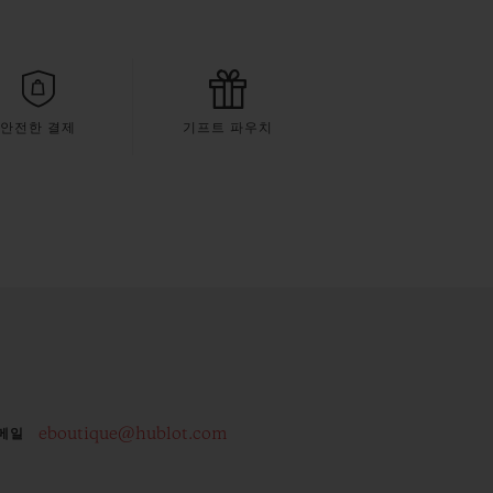
안전한 결제
기프트 파우치
eboutique@hublot.com
메일