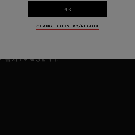
위블로의 유산은 계속됩니다.
미국
2026년, 지금까지의 DNA는 고스란히 간직한 채 새로
CHANGE COUNTRY/REGION
운 에너지와 더욱 발전한 메커니즘, 보다 날렵해진 디자
인과 강력한 정체성으로 안팎 모두 새롭게 거듭난 아이콘
이 돌아옵니다. 빅뱅 리로디드는 빅뱅과 유니코의 유산
다음 시대로 확장합니다.