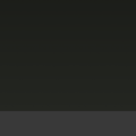
빅뱅
드 올 블랙
프트 파우치