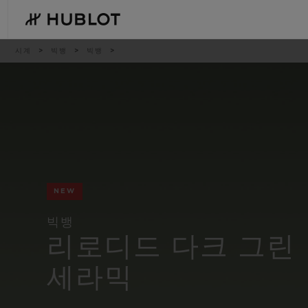
Skip
to
main
content
이
시계
빅뱅
빅뱅
동
경
로
최근 검색
신제품
최근 검색이 없습니다
NEW
빅뱅
리로디드 다크 그린
세라믹