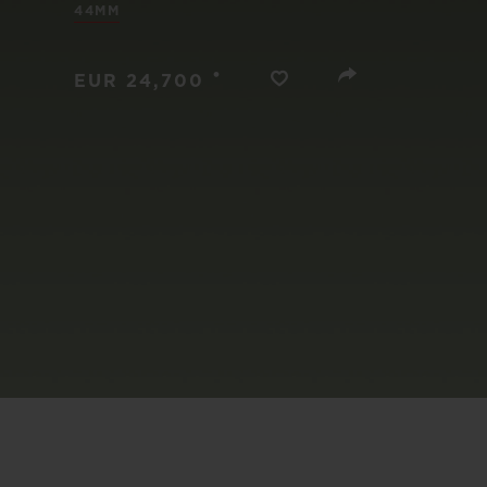
빅뱅
44MM
썸머 멀티 컬러 세라믹
•
EUR 24,700
익스클루시브 서비스
5+5 워런티
휴블로티스타 및
보증
연락처