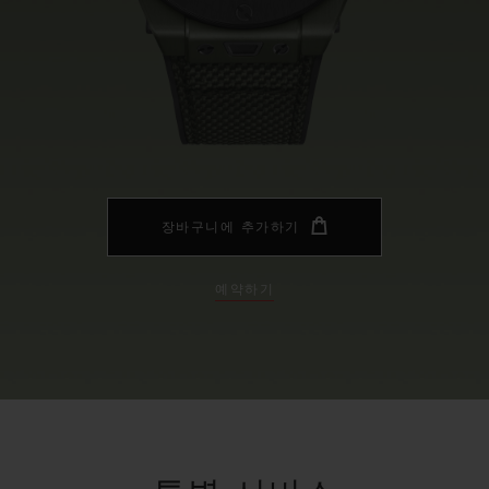
빅뱅
스피릿 오브 빅뱅
피치 세라믹
에센셜 토프
리로디
온라인 익스클루시브
 연장
예상 배송일
무료 배송 & 반품
안전한 결제
기
장바구니에 추가하기
예약하기
부티크 검색