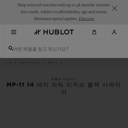
Skip
Shop selected watches with up to 48 months' interest-
to
main
free credit, subject to affordability, age and status.
content
Minimum spend applies.
Discover
최근 검색
어떤 제품을 찾고 계신가요?
최근 검색이 없습니다
신제품
이
시계
탁월한 타임피스
MP-11
동
경
로
탁월한 타임피스
MP-11 14 데이 파워 리저브 블랙 사파이
어