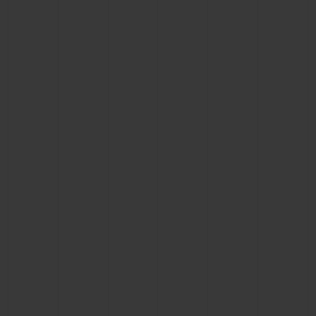
빅뱅
빅뱅
스피릿 오브 빅
썸머 멀티 컬러 세라믹
피치 세라믹
에센셜 토프
온라인 익스클
익스클루시브 서비스
5+5 워런티
휴블로티스타 및 연장 보증
예상 배송일
무료 배송 & 반품
안전한 결제
기프트 파우치