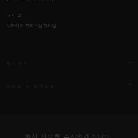
다이얼
사파이어 크리스탈 다이얼
무브먼트
스트랩 & 클래스프
무브먼트
HUB9011 매뉴팩처 매뉴얼 와인딩 스켈레톤 파워 리저브 무브먼
트 및 7개의 줄지어 늘어선 배럴, 파워 리저브 디스플레이 롤
스트랩
안감 처리된 블랙 러버 스트랩
파워 리저브
최신 정보를 수신하겠습니다.
약 336시간