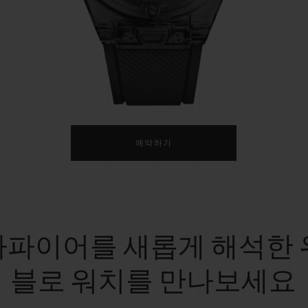
빅뱅
스피릿 오브 빅뱅
피치 세라믹
에센셜 토프
리로디
온라인 익스클루시브
 연장
예상 배송일
무료 배송 & 반품
안전한 결제
기
예약하기
부티크 검색
사파이어를 새롭게 해석한 
블로 워치를 만나보세요