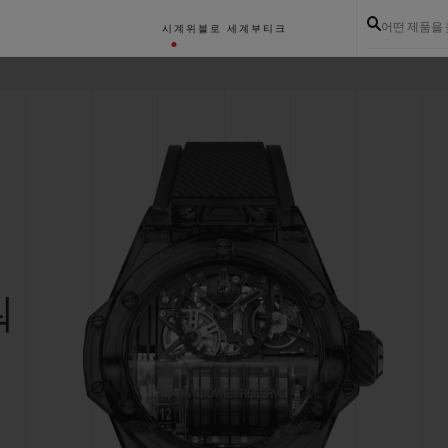
어떤 제품을
시계
위블로 세계
부티크
워
이