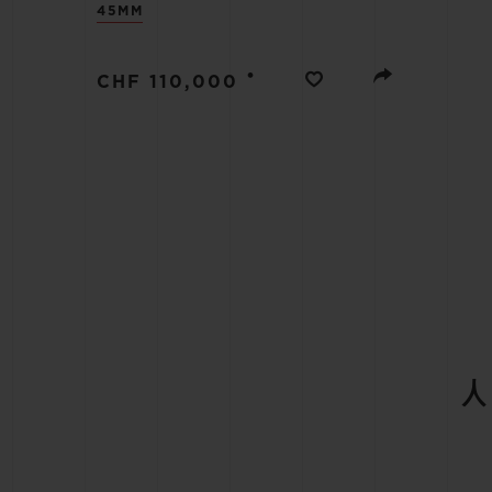
빅뱅
45MM
썸머 멀티 컬러 세라믹
•
CHF 110,000
익스클루시브 서비스
5+5 워런티
휴블로티스타 및
보증
연락처