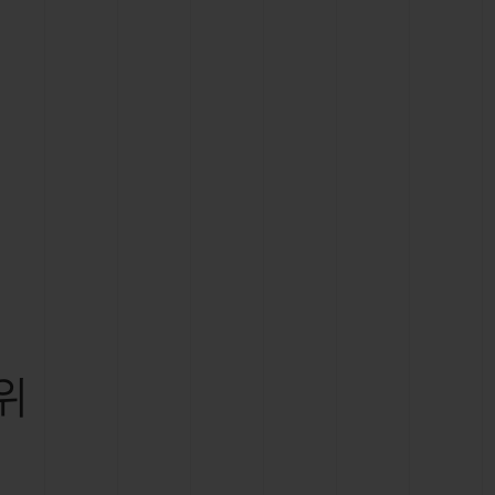
빅뱅
드 올 블랙
프트 파우치
위