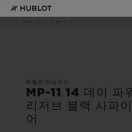
Skip
to
main
content
이
시계
탁월한 타임피스
MP-11
동
경
로
최근 검색
신제품
최근 검색이 없습니다
탁월한 타임피스
MP-11 14 데이 파
리저브 블랙 사파
어