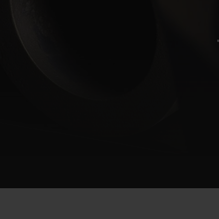
빅뱅
썸머 멀티 컬러 세라믹
익스클루시브 서비스
5+5 워런티
휴블로티스타 및
보증
연락처