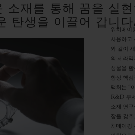
 소재를 통해 꿈을 실현
운 탄생을 이끌어 갑니다
워치메이킹
사용하고 
와 같이 
의 세라믹
성물을 활
항상 핵심
팩처는 “
R&D 부
소재 연구
장을 갖추
치메이킹 