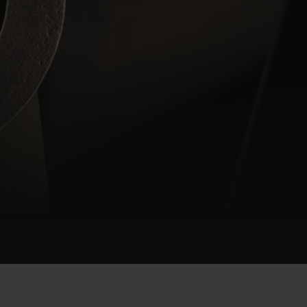
빅뱅
드 올 블랙
재
프트 파우치