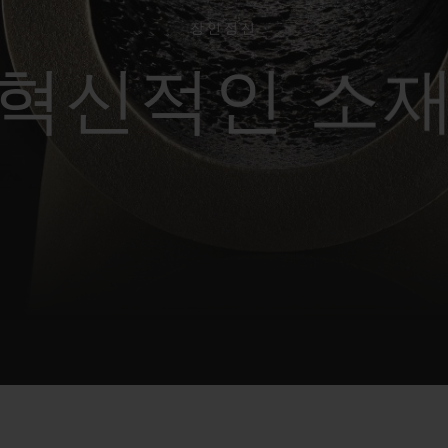
빅뱅
스피릿 오브 빅뱅
피치 세라믹
에센셜 토프
리로디
장인정신
온라인 익스클루시브
혁신적인 소
 연장
예상 배송일
무료 배송 & 반품
안전한 결제
기
부티크 검색