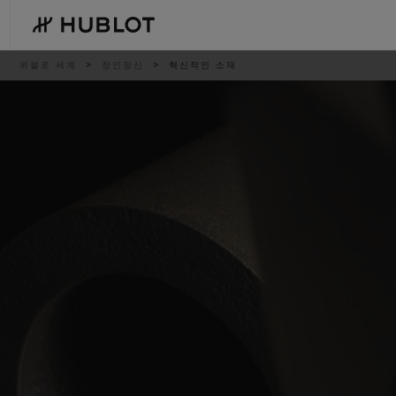
Skip
to
main
content
이
위블로 세계
장인정신
혁신적인 소재
동
경
로
최근 검색
신제품
최근 검색이 없습니다