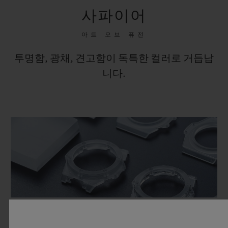
사파이어
아트 오브 퓨전
투명함, 광채, 견고함이 독특한 컬러로 거듭납
니다.