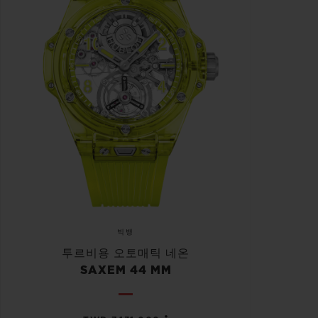
빅뱅
투르비용 오토매틱 네온
SAXEM 44 MM
•