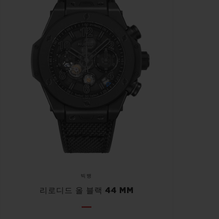
빅뱅
리로디드 올 블랙 44 MM