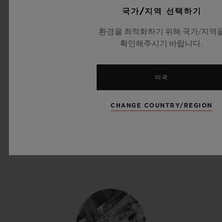
완벽한 투명함
국가/지역 선택하기
환경을 최적화하기 위해 국가/지역
위블로의 엔지니어와 화학자들은 무브먼트와 케이스의 완벽한 조
확인해주시기 바랍니다.
화를 위해 메커니즘을 효과적으로 보호할 수 있을 정도로 견고하
면서도 시계 중심을 감상할 수 있는 투명한 소재를 찾았습니다. 마
침내 위블로 매뉴팩처는 워치메이킹 분야에서 독특한 미학적 특징
미국
을 부여하는 합성 사파이어 소재의 전문가로 자리매김하면서 모든
시계를 하나의 예술 작품으로 승화시켰습니다.
CHANGE COUNTRY/REGION
위블로 사파이어 컬러