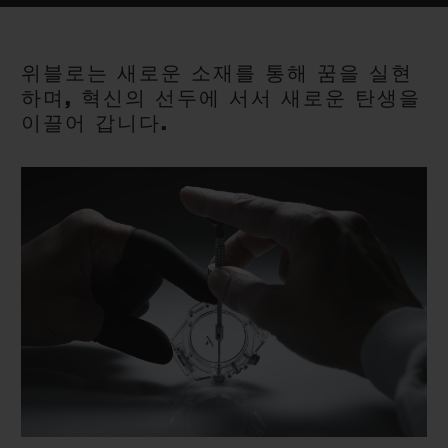
빅뱅
빅뱅
스피릿 오브 빅
썸머 멀티 컬러 세라믹
피치 세라믹
에센셜 토프
온라인 익스클
위블로는 새로운 소재를 통해 꿈을 실현
하며, 혁신의 선두에 서서 새로운 탄생을
익스클루시브 서비스
이끌어 갑니다.
5+5 워런티
휴블로티스타 및 연장 보증
예상 배송일
무료 배송 & 반품
안전한 결제
기프트 파우치