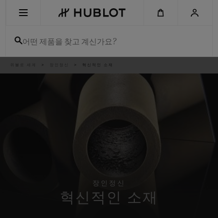
Skip
to
main
content
어떤 제품을 찾고 계신가요?
이
위블로 세계
장인정신
혁신적인 소재
최근 검색
동
경
로
최근 검색이 없습니다
신제품
장인정신
혁신적인 소재