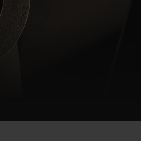
빅뱅
드 올 블랙
재
프트 파우치