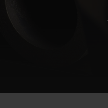
빅뱅
썸머 멀티 컬러 세라믹
익스클루시브 서비스
5+5 워런티
휴블로티스타 및
보증
연락처