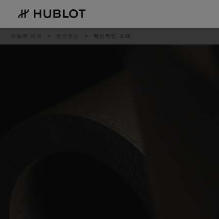
Skip
to
main
content
이
위블로 세계
장인정신
혁신적인 소재
동
경
로
최근 검색
신제품
최근 검색이 없습니다