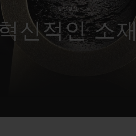
빅뱅
스피릿 오브 빅뱅
피치 세라믹
에센셜 토프
리로디
장인정신
온라인 익스클루시브
혁신적인 소
 연장
예상 배송일
무료 배송 & 반품
안전한 결제
기
부티크 검색