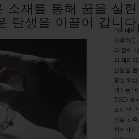
 소재를 통해 꿈을 실현
운 탄생을 이끌어 갑니다
워치메이킹
사용하고 
와 같이 
의 세라믹
성물을 활
항상 핵심
팩처는 “
R&D 부
소재 연구
장을 갖추
치메이킹 