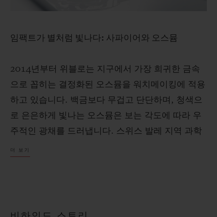
임팩트가 별처럼 빛나다: 사파이어와 오스뮴
2014년부터 위블로는 지구에서 가장 희귀한 금속
으로 꼽히는 결정화된 오스뮴을 워치메이킹에 적용
하고 있습니다. 백금보다 무겁고 단단하며, 청색으
로 은은하게 빛나는 오스뮴은 보는 각도에 따라 우
주적인 광채를 드러냅니다. 스위스 발레 지역 과학
자들과 함께 개발한 정교한 결정화 과정을 거쳐 오
더 보기
스뮴은 안정적인 결정 형태로 변모하며, 독특한 반
짝임을 만들어냅니다. 이번 30피스 리미티드 에디
션에서는 로듐 도금 장식과 오스뮴 조각이 다이얼
위에서 교차하며 배치되고 있습니다.
비하인드 스토리