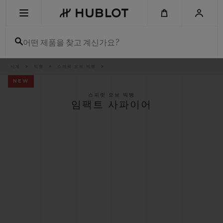
Skip
to
main
content
어떤 제품을 찾고 계신가요?
이
시계
빅뱅
스피릿 오브 빅뱅
최근 검색
동
경
NEW
로
최근 검색이 없습니다
스피릿 오브 빅뱅
임팩트 사파이어
신제품