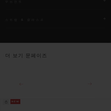
무브먼트
스트랩 & 클래스프
무브먼트
HUB 1770 셀프 와인딩 스켈레톤 문페이즈 무브먼트
스트랩
파워 리저브
화이트 러버 라인
약 50시간
더 보기 문페이즈
클래스프
티타늄 디플로이언트 버클 클래스프
NEW