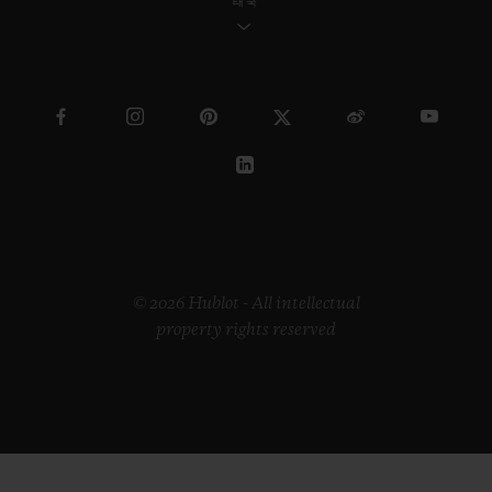
태국
© 2026 Hublot - All intellectual
property rights reserved