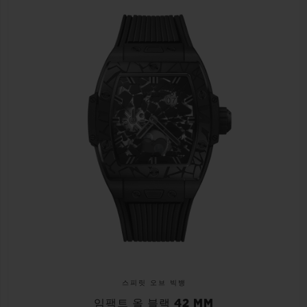
스피릿 오브 빅뱅
임팩트 올 블랙 42 MM