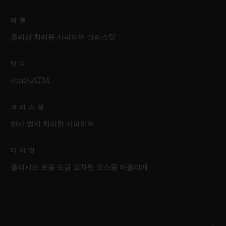
베젤
폴리싱 처리된 사파이어 크리스탈
방수
50m/5ATM
크리스탈
반사 방지 처리한 사파이어
다이얼
폴리시드 로듐 도금 교차된 오스뮴 아플리케