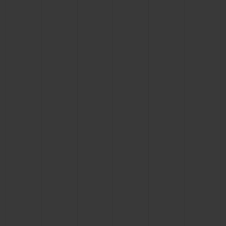
빅뱅
빅뱅
스피릿 오브 빅
썸머 멀티 컬러 세라믹
피치 세라믹
에센셜 토프
온라인 익스클
익스클루시브 서비스
5+5 워런티
휴블로티스타 및 연장 보증
예상 배송일
무료 배송 & 반품
안전한 결제
기프트 파우치