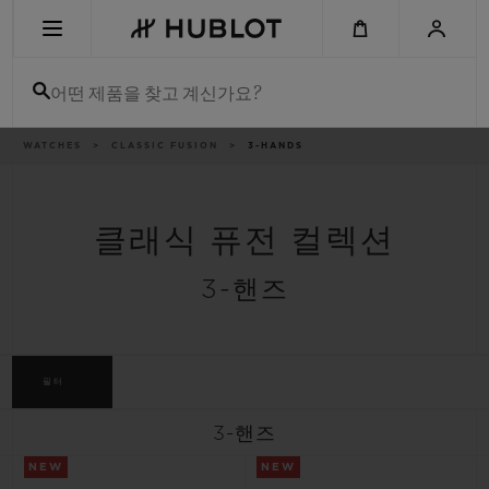
Skip
to
main
content
어떤 제품을 찾고 계신가요?
이
WATCHES
CLASSIC FUSION
3-HANDS
최근 검색
동
경
로
최근 검색이 없습니다
클래식 퓨전 컬렉션
신제품
3-핸즈
필터
3-핸즈
NEW
NEW