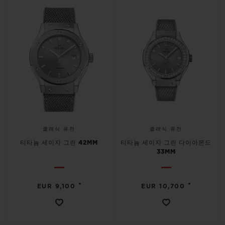
빅뱅
빅뱅
스피릿 오브 빅
썸머 멀티 컬러 세라믹
피치 세라믹
에센셜 토프
온라인 익스클
익스클루시브 서비스
5+5 워런티
휴블로티스타 및 연장 보증
클래식 퓨전
클래식 퓨전
예상 배송일
티타늄 세이지 그린 42MM
티타늄 세이지 그린 다이아몬드
33MM
무료 배송 & 반품
•
•
EUR 9,100
EUR 10,700
안전한 결제
기프트 파우치