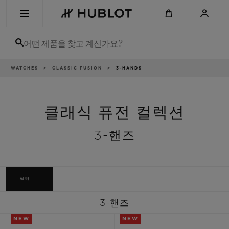
Skip
to
main
content
어떤 제품을 찾고 계신가요?
이
WATCHES
CLASSIC FUSION
3-HANDS
최근 검색
동
경
로
최근 검색이 없습니다
클래식 퓨전 컬렉션
신제품
3-핸즈
필터
3-핸즈
NEW
NEW