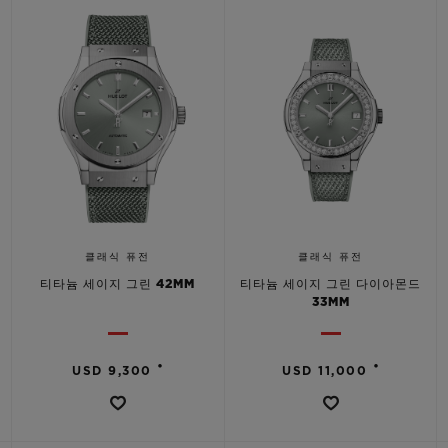
빅뱅
빅뱅
스피릿 오브 빅
썸머 멀티 컬러 세라믹
피치 세라믹
에센셜 토프
온라인 익스클
익스클루시브 서비스
5+5 워런티
휴블로티스타 및 연장 보증
클래식 퓨전
클래식 퓨전
예상 배송일
티타늄 세이지 그린 42MM
티타늄 세이지 그린 다이아몬드
33MM
무료 배송 & 반품
•
•
USD 9,300
USD 11,000
안전한 결제
기프트 파우치