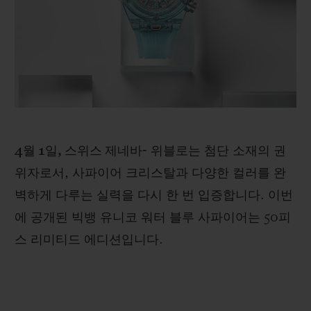
빅뱅
빅뱅
스피릿 오브 빅
썸머 멀티 컬러 세라믹
피치 세라믹
에센셜 토프
온라인 익스클
익스클루시브 서비스
5+5 워런티
4월 1일, 스위스 제네바-
위블로는 첨단 소재의 권
휴블로티스타 및 연장 보증
위자로서, 사파이어 크리스탈과 다양한 컬러를 완
예상 배송일
벽하게 다루는 실력을 다시 한 번 입증합니다. 이번
에 공개된 빅뱅 유니코 워터 블루 사파이어는 50피
무료 배송 & 반품
스 리미티드 에디션입니다.
안전한 결제
기프트 파우치