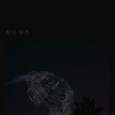
HUB1280 유니코 매뉴팩처 셀프 와인딩 크로노그래프 플라이백
무브먼트 및 컬럼 휠
스트랩
투명 워터 블루 라인 러버 스트랩
파워 리저브
최신 뉴스
약 72시간
클래스프
티타늄 디플로이언트 버클 클래스프