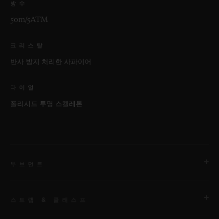
방수
50m/5ATM
크리스탈
반사 방지 처리한 사파이어
다이얼
폴리시드 투명 스켈레톤
무브먼트
스트랩 & 클래스프
무브먼트