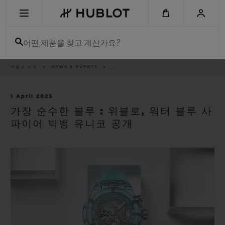
Skip
to
main
content
어떤 제품을 찾고 계신가요?
이
위블로 세계
NEWS & EVENTS
..
최근 검색
동
경
로
최근 검색이 없습니다
1 April 2025
가장 순수한 블루 : 위블로, 워터 블루 사
신제품
파이어 빅뱅 유니코 공개