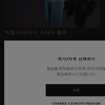
빅뱅 사파이어 스카이 블루
2026년 7월 8일, 니옹 – 사파이어 워치 분야에서 독보적인 기술력
을 자랑하는 위블로가 새로운 빅뱅 사파이어 스카이 블루를 선보
국가/지역 선택하기
이며 다시 한번 워치메이킹의 한계를 뛰어넘습니다. 매혹적이고
환경을 최적화하기 위해 국가/지역
투명한 사파이어로 제작된 이번 모델은 100피스 리미티드 에디션
확인해주시기 바랍니다.
으로, 사파이어 소재와 최첨단 메커니즘이 조화를 이룹니다. 위블
로의 자체 개발 MECA-10 무브먼트를 탑재했으며, 뛰어난 기술
력과 탁월한 디자인 역량을 보여주는 작품으로 끝없이 펼쳐진 여
미국
름 하늘이 주는 자유롭고 광활한 감성을 담아냅니다.
CHANGE COUNTRY/REGION
더 알아보기