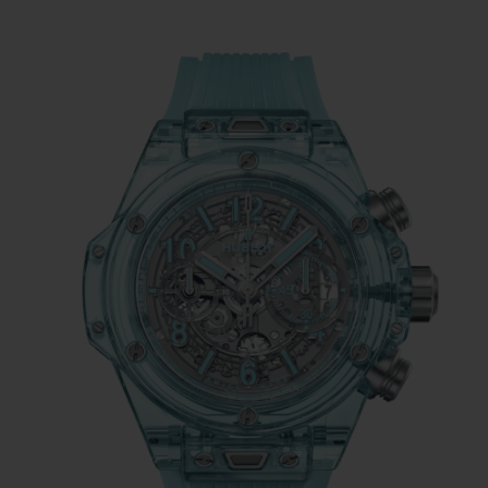
색조를 가진 워터 블루 사파이어는 열대의 맑고 투
명한 물을 연상시키며, 착용자에게 감각적인 여행
을 선사합니다. 44mm 크기의 케이스와 베젤은 반
투명 블루 러버 스트랩과 오픈 다이얼의 인덱스 및
핸드에 블루 포인트를 더해 완벽한 조화를 이룹니
다.
빅뱅 유니코 워터 블루 사파이어는 위블로의 첫번
째 인하우스 매뉴팩처 오토매틱 칼리버인 유니코로
구동됩니다. 현대적인 구조로 설계된 오토매틱 인
터그레이티드 크로노그래프 무브먼트는 354개의
부품으로 구성되며, 신뢰성과 내구성을 확보하기
위해 간소화되었습니다. 또한, 양방향 와인딩 시스
템은 유니코의 72시간 파워 리저브를 효율적으로