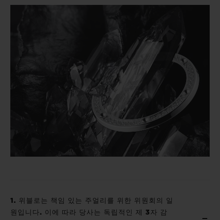
빅뱅
빅뱅
스피릿 오브 빅
썸머 멀티 컬러 세라믹
피치 세라믹
에센셜 토프
온라인 익스클
익스클루시브 서비스
5+5 워런티
휴블로티스타 및 연장 보증
예상 배송일
무료 배송 & 반품
안전한 결제
1. 위블로는 책임 있는 주얼리를 위한 위원회의 일
기프트 파우치
원입니다. 이에 따라 당사는 독립적인 제 3자 감