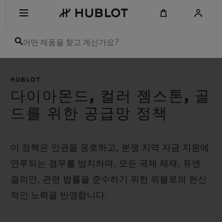
Skip
to
main
content
어떤 제품을 찾고 계신가요?
최근 검색
HUBLOT
최근 검색이 없습니다
다이아몬드, 컬러 젬스톤, 골
드를 위한 공급망 정책
신제품
이 정책은 인권을 옹호하고, 분쟁 지역 자금 지원에
연루되는 경우를 방지하며, 모든 국제 제재, 유엔
결의안, 관련 법률을 준수하기 위한 위블로의 헌신
적인 노력을 반영합니다.