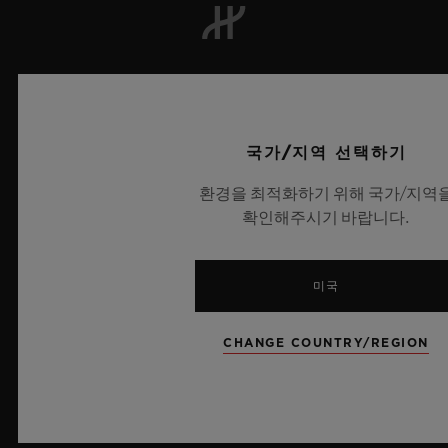
뉴스레터
서비스
국가/지역 선택하기
예약하기
환경을 최적화하기 위해 국가/지역
확인해주시기 바랍니다.
주문 조회
미국
주문을 반품하다
연락처
CHANGE COUNTRY/REGION
채용 정보
보도 자료