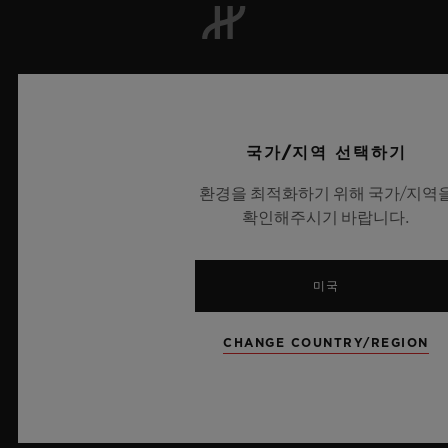
뉴스레터
서비스
국가/지역 선택하기
예약하기
환경을 최적화하기 위해 국가/지역
확인해주시기 바랍니다.
주문 조회
미국
주문을 반품하다
연락처
CHANGE COUNTRY/REGION
채용 정보
보도 자료