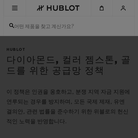
Skip
to
main
content
어떤 제품을 찾고 계신가요?
최근 검색
HUBLOT
최근 검색이 없습니다
다이아몬드, 컬러 젬스톤, 골
드를 위한 공급망 정책
신제품
이 정책은 인권을 옹호하고, 분쟁 지역 자금 지원에
연루되는 경우를 방지하며, 모든 국제 제재, 유엔
결의안, 관련 법률을 준수하기 위한 위블로의 헌신
적인 노력을 반영합니다.