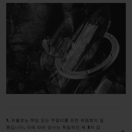
빅뱅
빅뱅
스피릿 오브 빅
썸머 멀티 컬러 세라믹
피치 세라믹
에센셜 토프
온라인 익스클
익스클루시브 서비스
5+5 워런티
휴블로티스타 및 연장 보증
예상 배송일
무료 배송 & 반품
안전한 결제
1. 위블로는 책임 있는 주얼리를 위한 위원회의 일
기프트 파우치
원입니다. 이에 따라 당사는 독립적인 제 3자 감