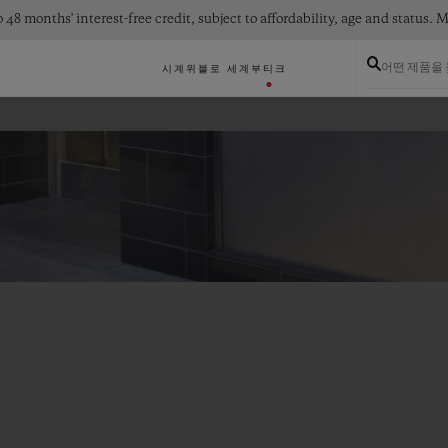
 48 months' interest-free credit, subject to affordability, age and status
어떤 제품을
시계
위블로 세계
부티크