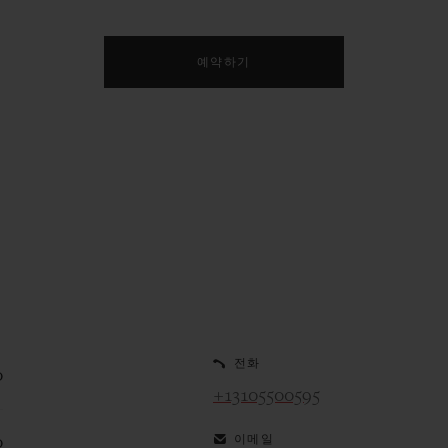
예약하기
전화
0
+13105500595
이메일
0