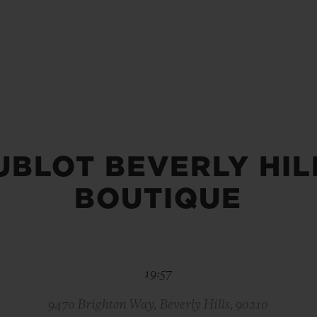
빅뱅
스피릿 오브 빅뱅
피치 세라믹
에센셜 토프
리로디
온라인 익스클루시브
 연장
예상 배송일
무료 배송 & 반품
안전한 결제
기
UBLOT BEVERLY HIL
BOUTIQUE
부티크 검색
19:57
9470 Brighton Way, Beverly Hills, 90210