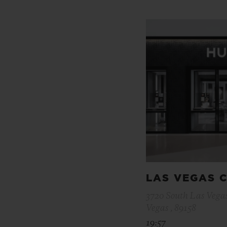
LAS VEGAS 
3720 South Las Vegas
Vegas , 89158
19:57