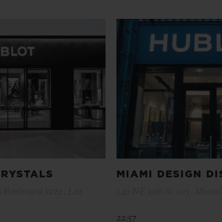
CRYSTALS
MIAMI DESIGN DI
 Boulevard #222 , Las
140 NE 39th St. 103 , Miami 
22:57