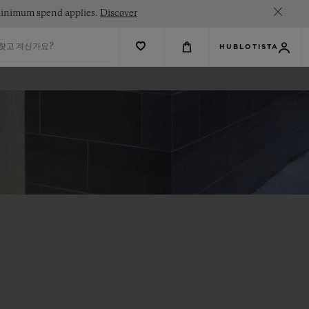
. Minimum spend applies.
Discover
 찾고 계신가요?
HUBLOTISTA