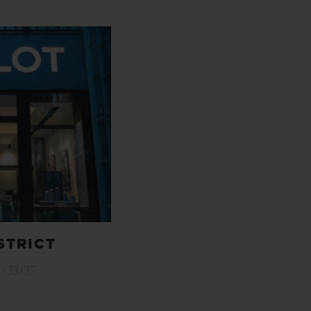
STRICT
, 33137