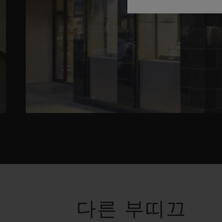
다른 부띠끄