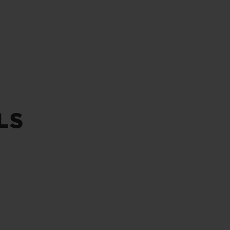
빅뱅
드 올 블랙
프트 파우치
LS