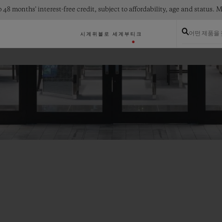
 48 months' interest-free credit, subject to affordability, age and status
어떤 제품을
시계
위블로 세계
부티크