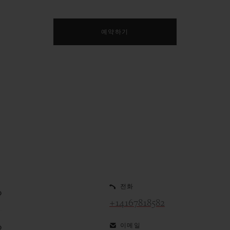
예약하기
전화
0
+14167818582
이메일
0