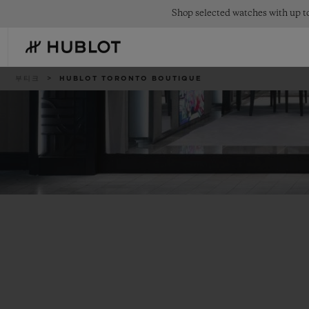
Skip
Shop selected watches with up to
to
main
content
이
부티크
HUBLOT TORONTO BOUTIQUE
동
경
로
최근 검색
신제품
최근 검색이 없습니다