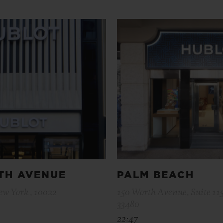
TH AVENUE
PALM BEACH
ew York , 10022
150 Worth Avenue, Suite 115
33480
22:47