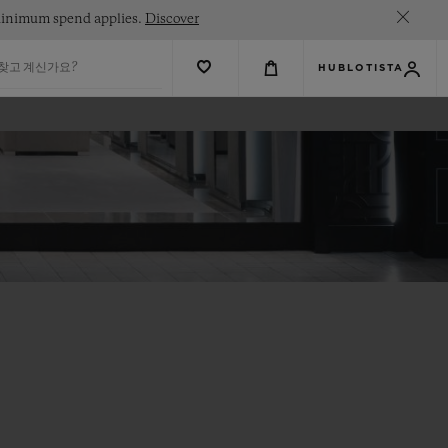
. Minimum spend applies.
Discover
 찾고 계신가요?
HUBLOTISTA