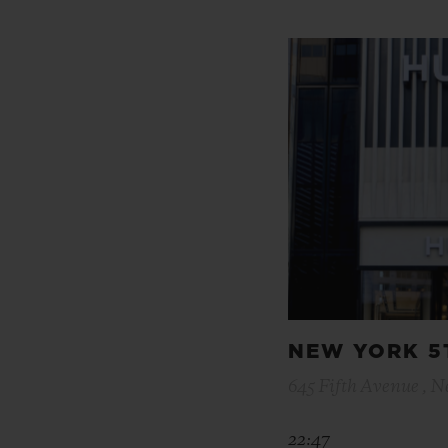
NEW YORK 5
645 Fifth Avenue , N
22:47