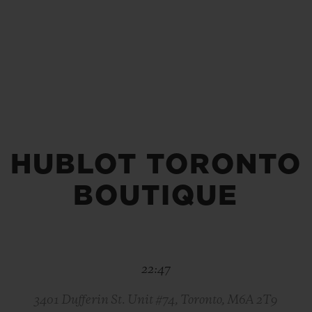
빅뱅
스피릿 오브 빅뱅
피치 세라믹
에센셜 토프
리로디
온라인 익스클루시브
 연장
예상 배송일
무료 배송 & 반품
안전한 결제
기
HUBLOT TORONTO
BOUTIQUE
부티크 검색
22:47
3401 Dufferin St. Unit #74, Toronto, M6A 2T9