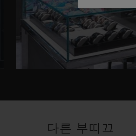
다른 부띠끄