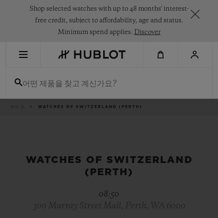
Skip
Shop selected watches with up to 48 months' interest-
to
main
free credit, subject to affordability, age and status.
content
Minimum spend applies.
Discover
최근 검색
어떤 제품을 찾고 계신가요?
최근 검색이 없습니다
신제품
이
부티크
WATCHES OF SWITZERLAND (PERTH)
동
경
로
WATCHES OF SWITZERLAND
(PERTH)
08:50
300 Murray Street Mall, Perth, WA 6000