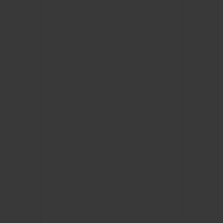
빅뱅
빅뱅
스피릿 오브 빅
썸머 멀티 컬러 세라믹
피치 세라믹
에센셜 토프
온라인 익스클
익스클루시브 서비스
5+5 워런티
휴블로티스타 및 연장 보증
예상 배송일
무료 배송 & 반품
안전한 결제
기프트 파우치