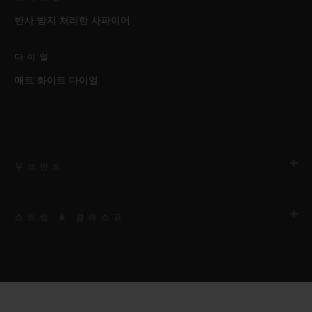
반사 방지 처리한 사파이어
다이얼
매트 화이트 다이얼
무브먼트
스트랩 & 클래스프
무브먼트
HUB1120 셀프 와인딩 무브먼트
스트랩
파워 리저브
안감 처리된 화이트 스트럭처드 러버 스트랩