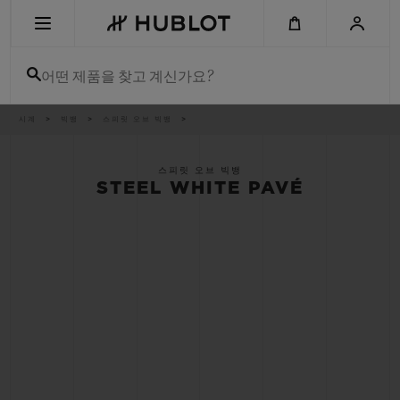
Skip
to
main
content
어떤 제품을 찾고 계신가요?
이
시계
빅뱅
스피릿 오브 빅뱅
최근 검색
동
경
로
최근 검색이 없습니다
스피릿 오브 빅뱅
STEEL WHITE PAVÉ
신제품