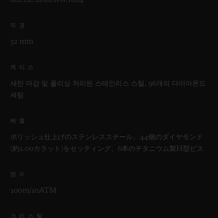
682.SE.2010.RW.1604
직경
32 mm
케이스
새틴 마감 및 폴리싱 처리된 스테인리스 스틸, 96개의 다이아몬드
세팅
베젤
ポリッシュ仕上げのステンレススチール、44個のダイヤモンド
(約1.00カラット)をセッティング、6本のチタニウム製H型ビス
방수
100m/10ATM
크리스탈