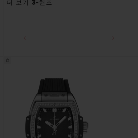
40시간
더 보기 3-핸즈
클래스프
스테인리스 스틸 디플로이언트 버클 클래스프