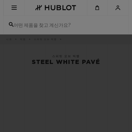
Skip
to
main
content
어떤 제품을 찾고 계신가요?
이
시계
빅뱅
스피릿 오브 빅뱅
최근 검색
동
경
로
최근 검색이 없습니다
스피릿 오브 빅뱅
STEEL WHITE PAVÉ
신제품