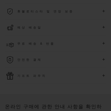
2026년 1월 1일부터 구매한 모든 워치에는 5년 국제 워런티가 적
+
휴블로티스타 및 연장 보증
용됩니다.
더 알아보기
위블로 커뮤니티에 가입하여
2026
년
1
월
1
일 이후 구매한 워치
+
예상 배송일
에 대해
5
년 추가 워런티 혜택
(
약관 적용
)
을 받으세요
.
또한 다양
한 익스클루시브 이벤트에도 참여하실 수 있습니다
.
결제 접수 후 영업일 기준 4~9일 이내에 배송될 것으로 예상됩니
더 알아보기
+
무료 배송 & 반품
다. *재고 상황에 따라 달라질 수 있습니다*.
무료 배송 및 간단하고 편리하게 이용할 수 있는 무료 반품 혜택
+
안전한 결제
을 누려보세요
위블로는 최신 결제 기술을 활용합니다. 온라인으로 구매하신
+
기프트 파우치
모든 제품은 빠르고 안전하게 결제가 가능하며, 개인정보를 안
전하게 보호합니다.
위블로의 무료 기프트 파우치로 기프트에 더욱 특별한 매력을 더
해보세요.
온라인 구매에 관한 안내 사항을 확인하