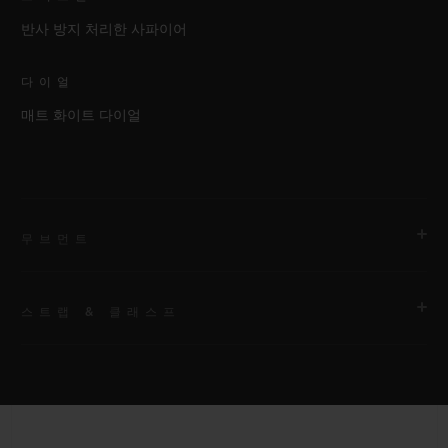
반사 방지 처리한 사파이어
다이얼
매트 화이트 다이얼
무브먼트
스트랩 & 클래스프
무브먼트
HUB1120 셀프 와인딩 무브먼트
스트랩
파워 리저브
안감 처리된 화이트 스트럭처드 러버 스트랩