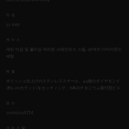
682.SE.2010.RW.1604
직경
32 mm
케이스
새틴 마감 및 폴리싱 처리된 스테인리스 스틸, 96개의 다이아몬드
세팅
베젤
ポリッシュ仕上げのステンレススチール、44個のダイヤモンド
(約1.00カラット)をセッティング、6本のチタニウム製H型ビス
방수
100m/10ATM
크리스탈