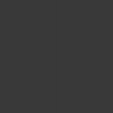
빅뱅
빅뱅
스피릿 오브 빅
썸머 멀티 컬러 세라믹
피치 세라믹
에센셜 토프
온라인 익스클
익스클루시브 서비스
5+5 워런티
휴블로티스타 및 연장 보증
예상 배송일
무료 배송 & 반품
안전한 결제
기프트 파우치