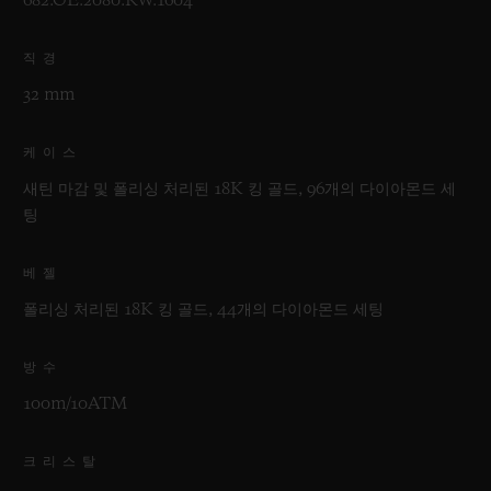
682.OE.2080.RW.1604
직경
32 mm
케이스
새틴 마감 및 폴리싱 처리된 18K 킹 골드, 96개의 다이아몬드 세
팅
베젤
폴리싱 처리된 18K 킹 골드, 44개의 다이아몬드 세팅
방수
100m/10ATM
크리스탈