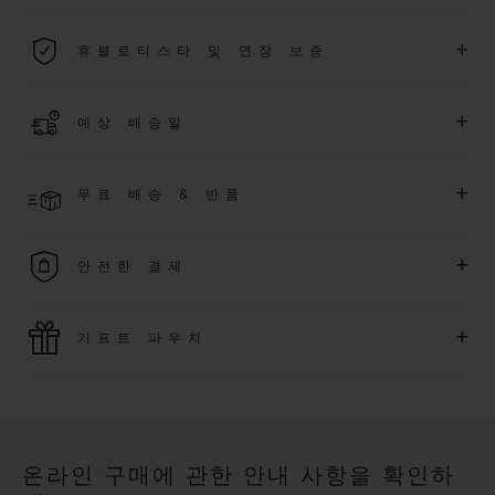
2026년 1월 1일부터 구매한 모든 워치에는 5년 국제 워런티가 적
+
휴블로티스타 및 연장 보증
용됩니다.
더 알아보기
위블로 커뮤니티에 가입하여
2026
년
1
월
1
일 이후 구매한 워치
+
예상 배송일
에 대해
5
년 추가 워런티 혜택
(
약관 적용
)
을 받으세요
.
또한 다양
한 익스클루시브 이벤트에도 참여하실 수 있습니다
.
결제 접수 후 영업일 기준 4~9일 이내에 배송될 것으로 예상됩니
더 알아보기
+
무료 배송 & 반품
다. *재고 상황에 따라 달라질 수 있습니다*.
무료 배송 및 간단하고 편리하게 이용할 수 있는 무료 반품 혜택
+
안전한 결제
을 누려보세요
위블로는 최신 결제 기술을 활용합니다. 온라인으로 구매하신
+
기프트 파우치
모든 제품은 빠르고 안전하게 결제가 가능하며, 개인정보를 안
전하게 보호합니다.
위블로의 무료 기프트 파우치로 기프트에 더욱 특별한 매력을 더
해보세요.
온라인 구매에 관한 안내 사항을 확인하