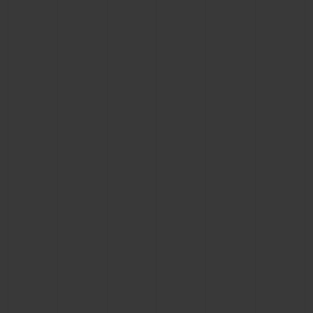
빅뱅
빅뱅
스피릿 오브 빅
썸머 멀티 컬러 세라믹
피치 세라믹
에센셜 토프
온라인 익스클
익스클루시브 서비스
5+5 워런티
휴블로티스타 및 연장 보증
예상 배송일
무료 배송 & 반품
안전한 결제
기프트 파우치