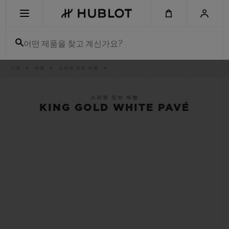
Skip
to
main
content
어떤 제품을 찾고 계신가요?
이
시계
빅뱅
스피릿 오브 빅뱅
최근 검색
동
경
로
최근 검색이 없습니다
스피릿 오브 빅뱅
KING GOLD WHITE PAVÉ
신제품