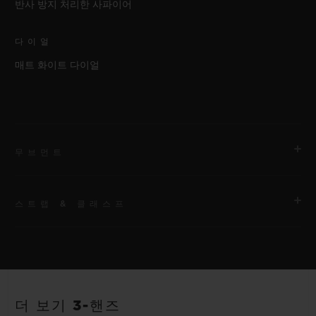
반사 방지 처리한 사파이어
다이얼
매트 화이트 다이얼
무브먼트
스트랩 & 클래스프
무브먼트
HUB1120 셀프 와인딩 무브먼트
스트랩
파워 리저브
안감 처리된 화이트 스트럭처드 러버 스트랩
40시간
더 보기 3-핸즈