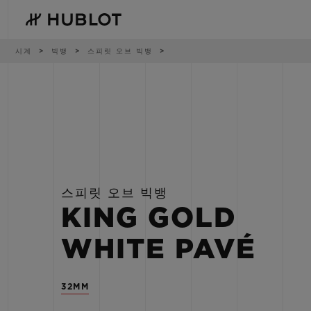
Skip
to
main
content
이
시계
빅뱅
스피릿 오브 빅뱅
동
경
로
최근 검색
신제품
최근 검색이 없습니다
스피릿 오브 빅뱅
KING GOLD
WHITE PAVÉ
32MM