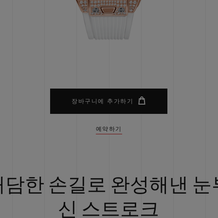
빅뱅
스피릿 오브 빅뱅
피치 세라믹
에센셜 토프
리로디
온라인 익스클루시브
 연장
예상 배송일
무료 배송 & 반품
안전한 결제
기
장바구니에 추가하기
예약하기
부티크 검색
대담한 손길로 완성해낸 눈
신 스트로크