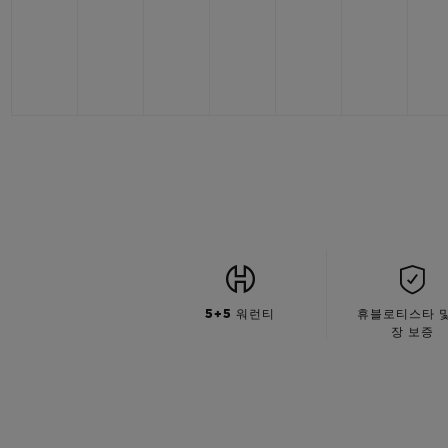
5+5 워런티
휴블로티스타 및
장 보증