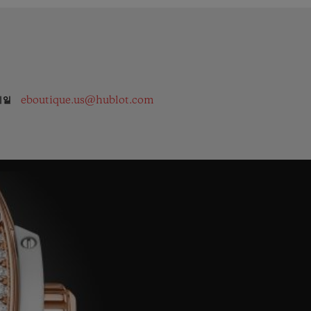
eboutique.us@hublot.com
메일