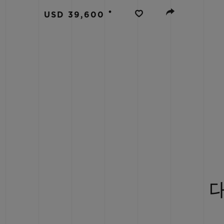
빅뱅
•
썸머 멀티 컬러 세라믹
USD 39,600
익스클루시브 서비스
5+5 워런티
휴블로티스타 및
보증
연락처