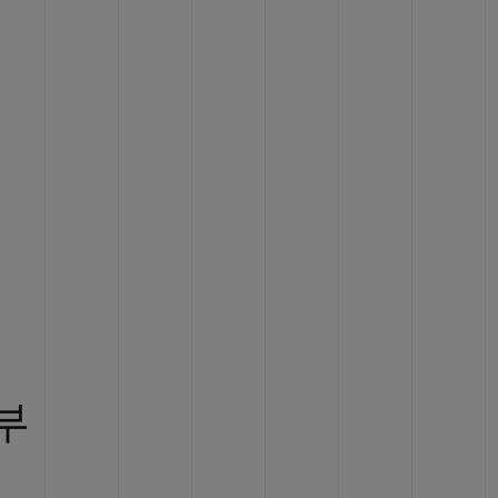
빅뱅
드 올 블랙
프트 파우치
부