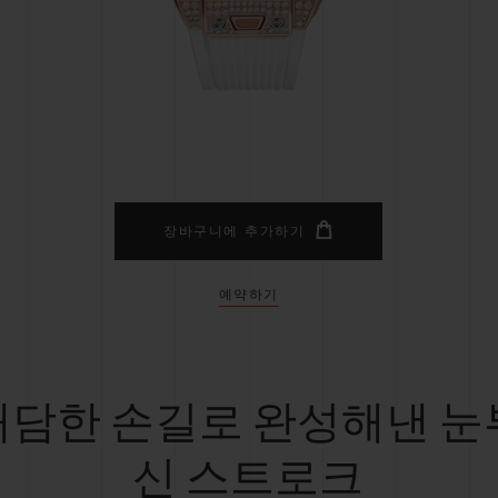
빅뱅
스피릿 오브 빅뱅
피치 세라믹
에센셜 토프
리로디
온라인 익스클루시브
 연장
예상 배송일
무료 배송 & 반품
안전한 결제
기
장바구니에 추가하기
예약하기
부티크 검색
대담한 손길로 완성해낸 눈
신 스트로크