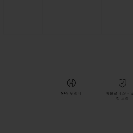
5+5 워런티
휴블로티스타 및
장 보증