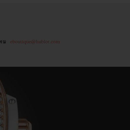
eboutique@hublot.com
메일