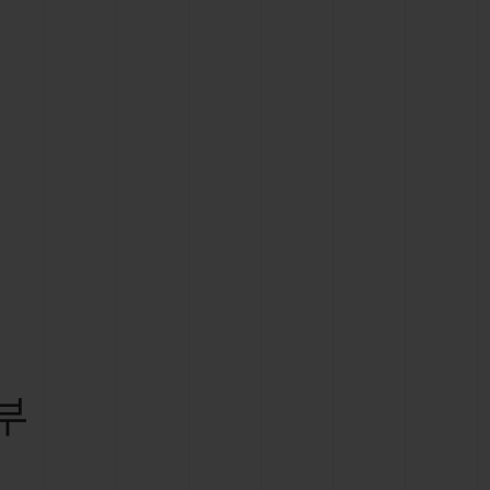
빅뱅
드 올 블랙
프트 파우치
부