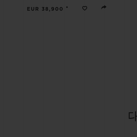
빅뱅
•
썸머 멀티 컬러 세라믹
EUR 38,900
익스클루시브 서비스
5+5 워런티
휴블로티스타 및
보증
연락처