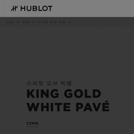
Skip
to
main
content
이
시계
빅뱅
스피릿 오브 빅뱅
동
경
로
최근 검색
신제품
최근 검색이 없습니다
스피릿 오브 빅뱅
KING GOLD
WHITE PAVÉ
32MM