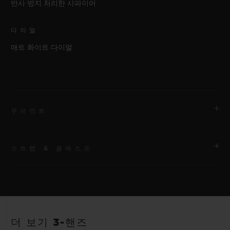
반사 방지 처리한 사파이어
다이얼
매트 화이트 다이얼
무브먼트
스트랩 & 클래스프
무브먼트
HUB1120 셀프 와인딩 무브먼트
스트랩
파워 리저브
안감 처리된 화이트 스트럭처드 러버 스트랩
40시간
더 보기 3-핸즈