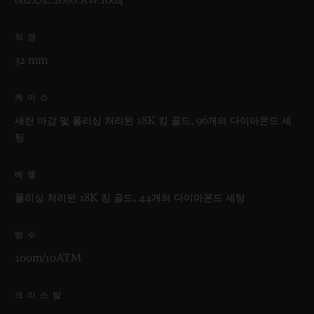
682.OE.2080.RW.1604
직경
32 mm
케이스
새틴 마감 및 폴리싱 처리된 18K 킹 골드, 96개의 다이아몬드 세
팅
베젤
폴리싱 처리된 18K 킹 골드, 44개의 다이아몬드 세팅
방수
100m/10ATM
크리스탈