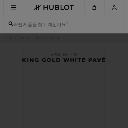
Skip
to
main
content
어떤 제품을 찾고 계신가요?
이
시계
빅뱅
스피릿 오브 빅뱅
최근 검색
동
경
로
최근 검색이 없습니다
스피릿 오브 빅뱅
KING GOLD WHITE PAVÉ
신제품