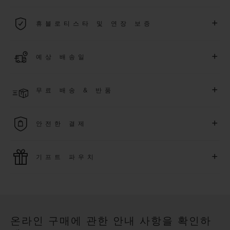
2026년 1월 1일부터 구매한 모든 워치에는 5년 국제 워런티가 적
+
휴블로티스타 및 연장 보증
용됩니다.
더 알아보기
위블로 커뮤니티에 가입하여
2026
년
1
월
1
일 이후 구매한 워치
+
예상 배송일
에 대해
5
년 추가 워런티 혜택
(
약관 적용
)
을 받으세요
.
또한 다양
한 익스클루시브 이벤트에도 참여하실 수 있습니다
.
결제 접수 후 영업일 기준 2~6일 이내에 배송될 것으로 예상됩니
더 알아보기
+
무료 배송 & 반품
다. *재고 상황에 따라 달라질 수 있습니다*.
무료 배송 및 간단하고 편리하게 이용할 수 있는 무료 반품 혜택
+
안전한 결제
을 누려보세요
위블로는 최신 결제 기술을 활용합니다. 온라인으로 구매하신
+
기프트 파우치
모든 제품은 빠르고 안전하게 결제가 가능하며, 개인정보를 안
전하게 보호합니다.
위블로의 무료 기프트 파우치로 기프트에 더욱 특별한 매력을 더
해보세요.
온라인 구매에 관한 안내 사항을 확인하