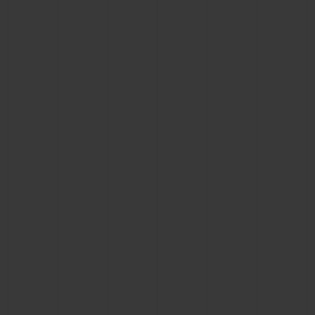
빅뱅
빅뱅
스피릿 오브 빅
썸머 멀티 컬러 세라믹
피치 세라믹
에센셜 토프
온라인 익스클
익스클루시브 서비스
5+5 워런티
휴블로티스타 및 연장 보증
예상 배송일
무료 배송 & 반품
안전한 결제
기프트 파우치