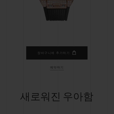
빅뱅
스피릿 오브 빅뱅
피치 세라믹
에센셜 토프
리로디
온라인 익스클루시브
 연장
예상 배송일
무료 배송 & 반품
안전한 결제
기
장바구니에 추가하기
예약하기
부티크 검색
새로워진 우아함