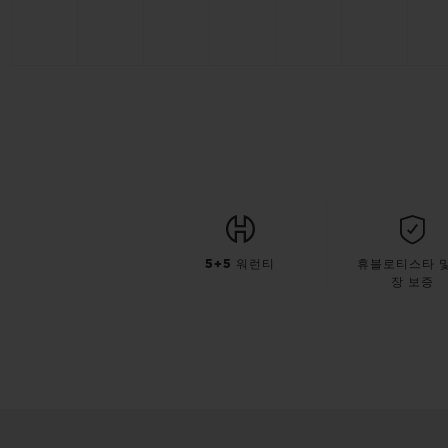
5+5 워런티
휴블로티스타 및
장 보증