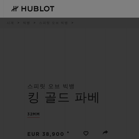
Skip
to
main
content
이
시계
빅뱅
스피릿 오브 빅뱅
동
경
로
최근 검색
신제품
최근 검색이 없습니다
스피릿 오브 빅뱅
킹 골드 파베
32MM
•
EUR 38,900