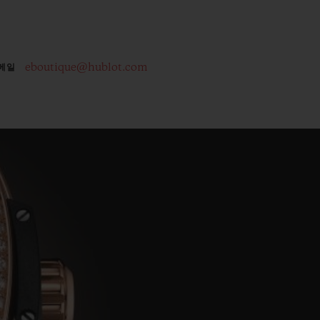
eboutique@hublot.com
메일