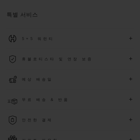
특별 서비스
+
5+5 워런티
2026년 1월 1일부터 구매한 모든 워치에는 5년 국제 워런티가 적
+
휴블로티스타 및 연장 보증
용됩니다.
더 알아보기
위블로 커뮤니티에 가입하여
2026
년
1
월
1
일 이후 구매한 워치
+
예상 배송일
에 대해
5
년 추가 워런티 혜택
(
약관 적용
)
을 받으세요
.
또한 다양
한 익스클루시브 이벤트에도 참여하실 수 있습니다
.
결제 접수 후 영업일 기준 4~9일 이내에 배송될 것으로 예상됩니
더 알아보기
+
무료 배송 & 반품
다. *재고 상황에 따라 달라질 수 있습니다*.
무료 배송 및 간단하고 편리하게 이용할 수 있는 무료 반품 혜택
+
안전한 결제
을 누려보세요
위블로는 최신 결제 기술을 활용합니다. 온라인으로 구매하신