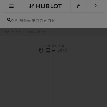
Skip
to
main
content
어떤 제품을 찾고 계신가요?
이
시계
빅뱅
스피릿 오브 빅뱅
최근 검색
동
경
로
최근 검색이 없습니다
스피릿 오브 빅뱅
킹 골드 파베
신제품