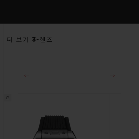
무브먼트
HUB1120 셀프 와인딩 무브먼트
스트랩
파워 리저브
안감 처리된 블랙 스트럭처드 러버 스트랩
40시간
더 보기 3-핸즈
클래스프
18K 킹 골드 및 블랙 도금 스테인리스 스틸 디플로이언트 버클 클
래스프