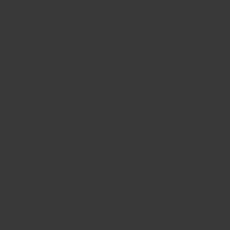
빅뱅
빅뱅
스피릿 오브 빅
썸머 멀티 컬러 세라믹
피치 세라믹
에센셜 토프
온라인 익스클
익스클루시브 서비스
5+5 워런티
휴블로티스타 및 연장 보증
예상 배송일
무료 배송 & 반품
안전한 결제
기프트 파우치