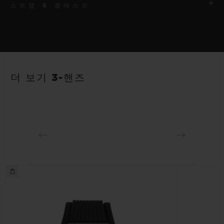
스트랩 & 클래스프
무브먼트
HUB1120 셀프 와인딩 무브먼트
스트랩
파워 리저브
안감 처리된 블랙 스트럭처드 러버 스트랩
40시간
더 보기 3-핸즈
클래스프
18K 킹 골드 및 블랙 도금 스테인리스 스틸 디플로이언트 버클 클
래스프