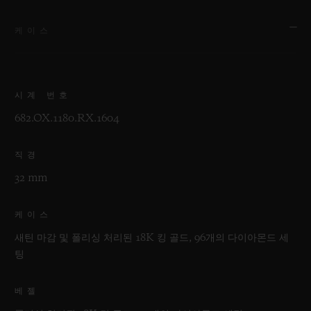
케이스
시계 번호
682.OX.1180.RX.1604
직경
32 mm
케이스
새틴 마감 및 폴리싱 처리된 18K 킹 골드, 96개의 다이아몬드 세
팅
베젤