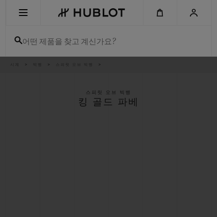
Skip
to
main
content
어떤 제품을 찾고 계신가요?
이
시계
빅뱅
스피릿 오브 빅뱅
최근 검색
동
경
로
최근 검색이 없습니다
스피릿 오브 빅뱅
킹 골드 파베
신제품