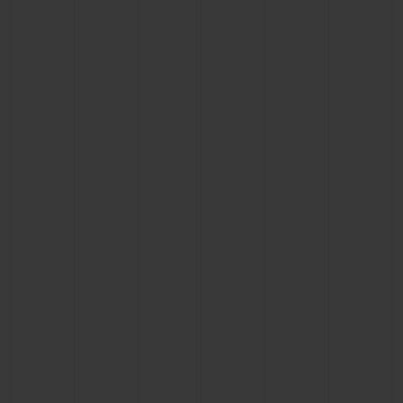
빅뱅
빅뱅
스피릿 오브 빅
썸머 멀티 컬러 세라믹
피치 세라믹
에센셜 토프
온라인 익스클
익스클루시브 서비스
5+5 워런티
휴블로티스타 및 연장 보증
예상 배송일
무료 배송 & 반품
안전한 결제
기프트 파우치