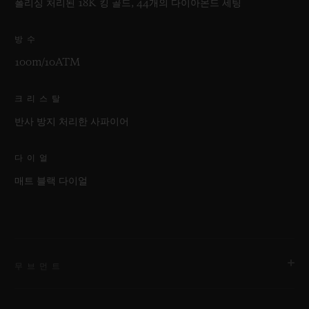
폴리싱 처리된 18K 킹 골드, 44개의 다이아몬드 세팅
방수
100m/10ATM
크리스탈
반사 방지 처리한 사파이어
다이얼
매트 블랙 다이얼
무브먼트