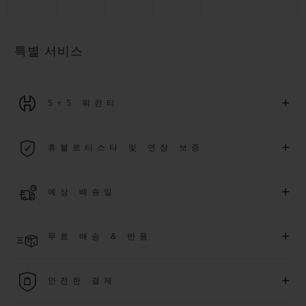
특별 서비스
+
5+5 워런티
2026년 1월 1일부터 구매한 모든 워치에는 5년 국제 워런티가 적
+
휴블로티스타 및 연장 보증
용됩니다.
더 알아보기
위블로 커뮤니티에 가입하여
2026
년
1
월
1
일 이후 구매한 워치
+
예상 배송일
에 대해
5
년 추가 워런티 혜택
(
약관 적용
)
을 받으세요
.
또한 다양
한 익스클루시브 이벤트에도 참여하실 수 있습니다
.
결제 접수 후 영업일 기준 4~7일 이내에 배송될 것으로 예상됩니
더 알아보기
+
무료 배송 & 반품
다. *재고 상황에 따라 달라질 수 있습니다*.
무료 배송 및 간단하고 편리하게 이용할 수 있는 무료 반품 혜택
+
안전한 결제
을 누려보세요