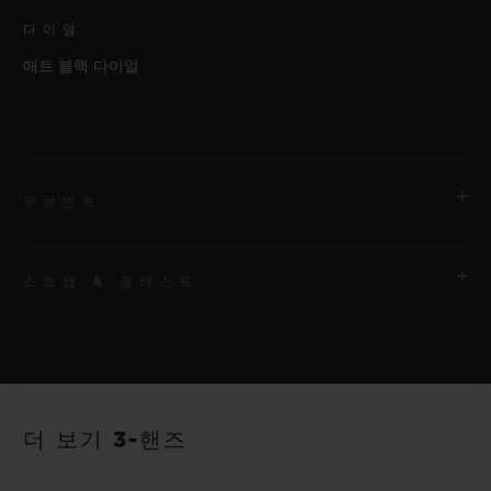
다이얼
매트 블랙 다이얼
무브먼트
스트랩 & 클래스프
무브먼트
HUB1120 셀프 와인딩 무브먼트
스트랩
파워 리저브
안감 처리된 블랙 스트럭처드 러버 스트랩
40시간
더 보기 3-핸즈
클래스프