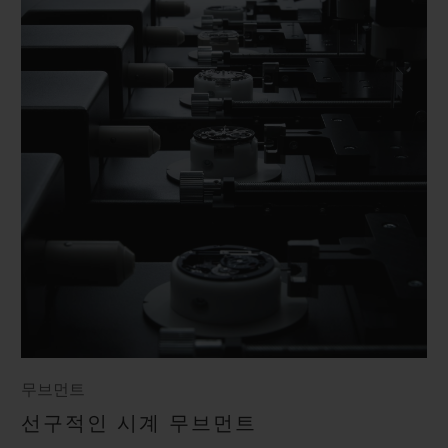
무브먼트
선구적인 시계 무브먼트