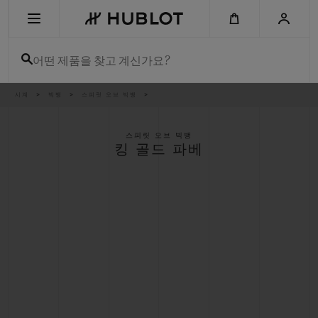
Skip
to
main
content
어떤 제품을 찾고 계신가요?
이
시계
빅뱅
스피릿 오브 빅뱅
최근 검색
동
경
로
최근 검색이 없습니다
스피릿 오브 빅뱅
킹 골드 파베
신제품