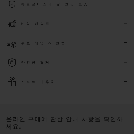
+
휴블로티스타 및 연장 보증
용됩니다.
더 알아보기
위블로 커뮤니티에 가입하여
2026
년
1
월
1
일 이후 구매한 워치
+
예상 배송일
에 대해
5
년 추가 워런티 혜택
(
약관 적용
)
을 받으세요
.
또한 다양
한 익스클루시브 이벤트에도 참여하실 수 있습니다
.
결제 접수 후 영업일 기준 2~6일 이내에 배송될 것으로 예상됩니
더 알아보기
+
무료 배송 & 반품
다. *재고 상황에 따라 달라질 수 있습니다*.
무료 배송 및 간단하고 편리하게 이용할 수 있는 무료 반품 혜택
+
안전한 결제
을 누려보세요
위블로는 최신 결제 기술을 활용합니다. 온라인으로 구매하신
+
기프트 파우치
모든 제품은 빠르고 안전하게 결제가 가능하며, 개인정보를 안
전하게 보호합니다.
위블로의 무료 기프트 파우치로 기프트에 더욱 특별한 매력을 더
해보세요.
온라인 구매에 관한 안내 사항을 확인하
세요.