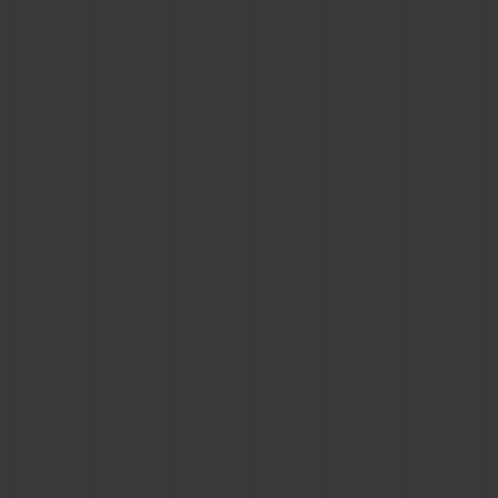
빅뱅
빅뱅
스피릿 오브 빅
썸머 멀티 컬러 세라믹
피치 세라믹
에센셜 토프
온라인 익스클
익스클루시브 서비스
5+5 워런티
휴블로티스타 및 연장 보증
예상 배송일
무료 배송 & 반품
안전한 결제
기프트 파우치