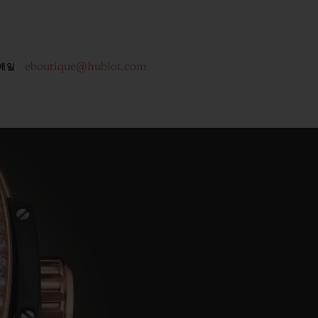
eboutique@hublot.com
메일