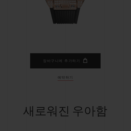
빅뱅
스피릿 오브 빅뱅
피치 세라믹
에센셜 토프
리로디
온라인 익스클루시브
 연장
예상 배송일
무료 배송 & 반품
안전한 결제
기
장바구니에 추가하기
예약하기
부티크 검색
새로워진 우아함