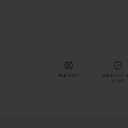
5+5 워런티
휴블로티스타 및
장 보증