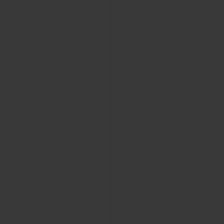
빅뱅
빅뱅
스피릿 오브 빅
썸머 멀티 컬러 세라믹
피치 세라믹
에센셜 토프
온라인 익스클
익스클루시브 서비스
5+5 워런티
휴블로티스타 및 연장 보증
예상 배송일
무료 배송 & 반품
안전한 결제
기프트 파우치