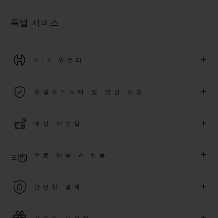
특별 서비스
+
5+5 워런티
2026년 1월 1일부터 구매한 모든 워치에는 5년 국제 워런티가 적
+
휴블로티스타 및 연장 보증
용됩니다.
더 알아보기
위블로 커뮤니티에 가입하여
2026
년
1
월
1
일 이후 구매한 워치
+
예상 배송일
에 대해
5
년 추가 워런티 혜택
(
약관 적용
)
을 받으세요
.
또한 다양
한 익스클루시브 이벤트에도 참여하실 수 있습니다
.
결제 접수 후 영업일 기준 4~5일 이내에 배송될 것으로 예상됩니
더 알아보기
+
무료 배송 & 반품
다. *재고 상황에 따라 달라질 수 있습니다*.
무료 배송 및 간단하고 편리하게 이용할 수 있는 무료 반품 혜택
+
안전한 결제
을 누려보세요
위블로는 최신 결제 기술을 활용합니다. 온라인으로 구매하신