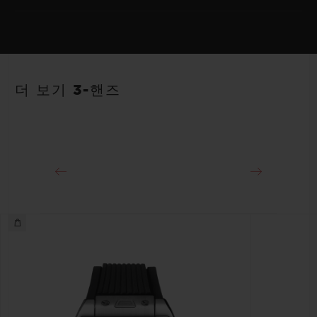
무브먼트
HUB1120 셀프 와인딩 무브먼트
스트랩
파워 리저브
안감 처리된 블랙 스트럭처드 러버 스트랩
40시간
더 보기 3-핸즈
클래스프
18K 킹 골드 및 블랙 도금 스테인리스 스틸 디플로이언트 버클 클
래스프