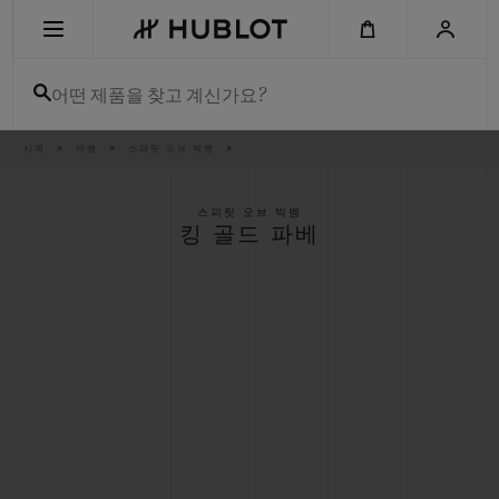
Skip
to
main
content
어떤 제품을 찾고 계신가요?
이
시계
빅뱅
스피릿 오브 빅뱅
최근 검색
동
경
로
최근 검색이 없습니다
스피릿 오브 빅뱅
킹 골드 파베
신제품