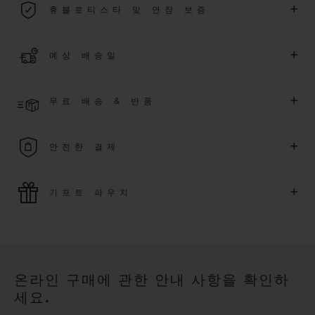
+
휴블로티스타 및 연장 보증
용됩니다.
더 알아보기
위블로 커뮤니티에 가입하여
2026
년
1
월
1
일 이후 구매한 워치
+
예상 배송일
에 대해
5
년 추가 워런티 혜택
(
약관 적용
)
을 받으세요
.
또한 다양
한 익스클루시브 이벤트에도 참여하실 수 있습니다
.
결제 접수 후 영업일 기준 2~6일 이내에 배송될 것으로 예상됩니
더 알아보기
+
무료 배송 & 반품
다. *재고 상황에 따라 달라질 수 있습니다*.
무료 배송 및 간단하고 편리하게 이용할 수 있는 무료 반품 혜택
+
안전한 결제
을 누려보세요
위블로는 최신 결제 기술을 활용합니다. 온라인으로 구매하신
+
기프트 파우치
모든 제품은 빠르고 안전하게 결제가 가능하며, 개인정보를 안
전하게 보호합니다.
위블로의 무료 기프트 파우치로 기프트에 더욱 특별한 매력을 더
해보세요.
온라인 구매에 관한 안내 사항을 확인하
세요.