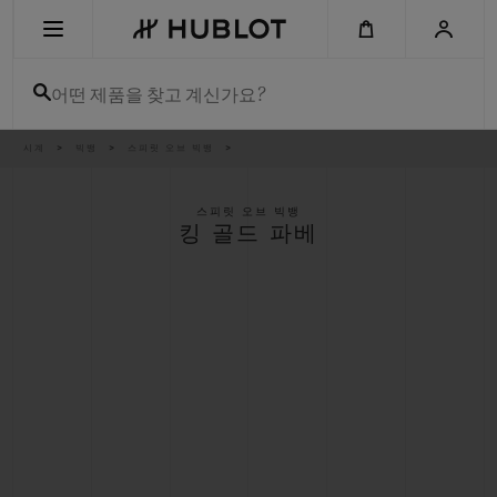
Skip
to
main
content
어떤 제품을 찾고 계신가요?
이
시계
빅뱅
스피릿 오브 빅뱅
최근 검색
동
경
로
최근 검색이 없습니다
스피릿 오브 빅뱅
킹 골드 파베
신제품