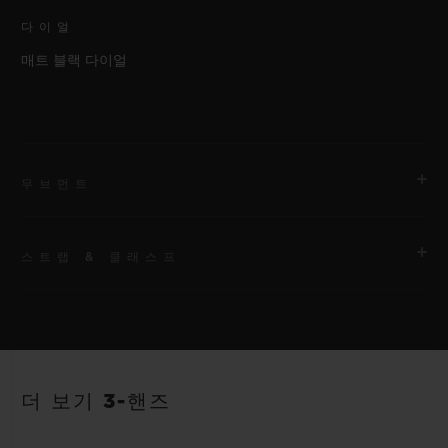
다이얼
매트 블랙 다이얼
무브먼트
스트랩 & 클래스프
무브먼트
HUB1120 셀프 와인딩 무브먼트
스트랩
파워 리저브
안감 처리된 블랙 스트럭처드 러버 스트랩
40시간
더 보기 3-핸즈
클래스프