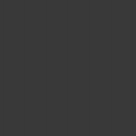
빅뱅
빅뱅
스피릿 오브 빅
썸머 멀티 컬러 세라믹
피치 세라믹
에센셜 토프
온라인 익스클
익스클루시브 서비스
5+5 워런티
휴블로티스타 및 연장 보증
예상 배송일
무료 배송 & 반품
안전한 결제
기프트 파우치