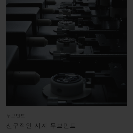
무브먼트
선구적인 시계 무브먼트