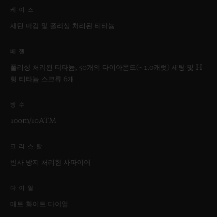
케이스
새틴 마감 및 폴리싱 처리된 티타늄
베젤
폴리싱 처리된 티타늄, 50개의 다이아몬드(~ 1.0캐럿) 세팅 및 H
형 티타늄 스크류 6개
방수
100m/10ATM
크리스탈
반사 방지 처리한 사파이어
다이얼
매트 화이트 다이얼