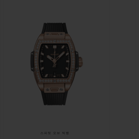
스피릿 오브 빅뱅