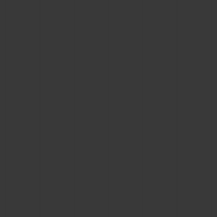
빅뱅
빅뱅
스피릿 오브 빅
썸머 멀티 컬러 세라믹
피치 세라믹
에센셜 토프
온라인 익스클
익스클루시브 서비스
5+5 워런티
휴블로티스타 및 연장 보증
예상 배송일
무료 배송 & 반품
안전한 결제
기프트 파우치