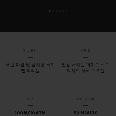
대소문자
스트랩
새틴 마감 및 폴리싱 처리
안감 처리된 화이트 스트
된 티타늄
럭처드 러버 스트랩
방수
파워 리저브
100M/10ATM
50 HOURS