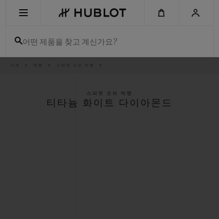
Skip
to
main
content
어떤 제품을 찾고 계신가요?
이
시계
빅뱅
스피릿 오브 빅뱅
최근 검색
동
경
로
최근 검색이 없습니다
스피릿 오브 빅뱅
티타늄 화이트 다이아몬드
신제품