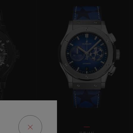
빅뱅
드 올 블랙
프트 파우치