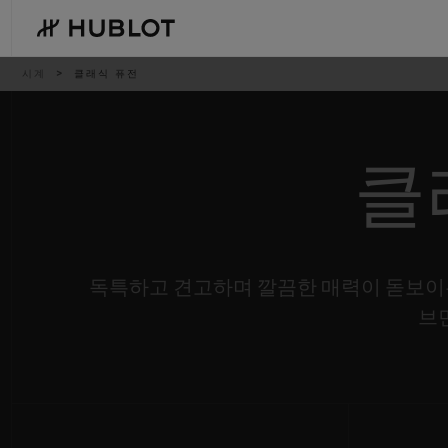
Skip
to
main
content
이
시계
클래식 퓨전
동
경
로
클
최근 검색
신제품
최근 검색이 없습니다
독특하고 견고하며 깔끔한 매력이 돋보이
브