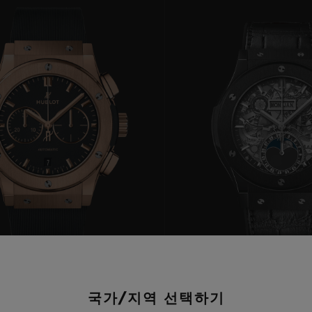
빅뱅
스피릿 오브 빅뱅
피치 세라믹
에센셜 토프
리로디
온라인 익스클루시브
 연장
예상 배송일
무료 배송 & 반품
안전한 결제
기
부티크 검색
국가/지역 선택하기