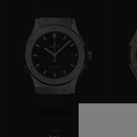
빅뱅
썸머 멀티 컬러 세라믹
익스클루시브 서비스
5+5 워런티
휴블로티스타 및
보증
연락처