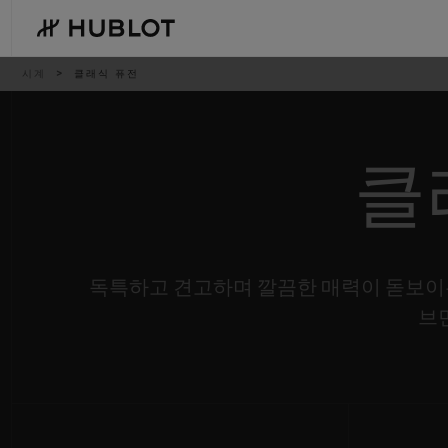
Skip
to
main
content
이
시계
클래식 퓨전
동
경
로
클
최근 검색
신제품
최근 검색이 없습니다
독특하고 견고하며 깔끔한 매력이 돋보이
브