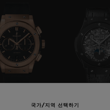
빅뱅
스피릿 오브 빅뱅
피치 세라믹
에센셜 토프
리로디
온라인 익스클루시브
 연장
예상 배송일
무료 배송 & 반품
안전한 결제
기
부티크 검색
국가/지역 선택하기