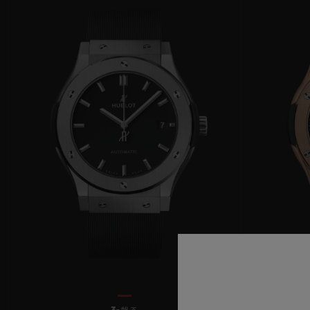
빅뱅
썸머 멀티 컬러 세라믹
익스클루시브 서비스
5+5 워런티
휴블로티스타 및
보증
연락처