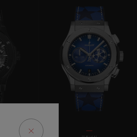
빅뱅
드 올 블랙
프트 파우치