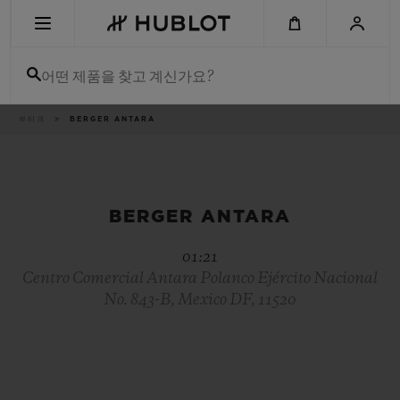
Skip
to
main
content
어떤 제품을 찾고 계신가요?
이
부티크
BERGER ANTARA
최근 검색
동
경
로
최근 검색이 없습니다
신제품
BERGER ANTARA
01:21
Centro Comercial Antara Polanco Ejército Nacional
No. 843-B, Mexico DF, 11520