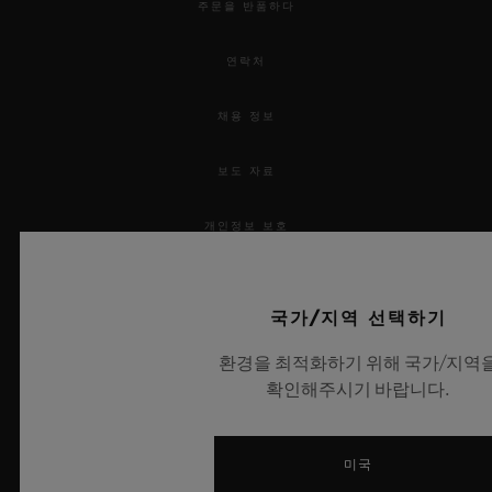
주문을 반품하다
연락처
채용 정보
보도 자료
개인정보 보호
법적 고지 및 이용 약관
국가/지역 선택하기
웹사이트 이용 약관
환경을 최적화하기 위해 국가/지역
확인해주시기 바랍니다.
윤리적 약속
접근성
미국