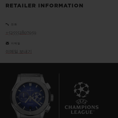
빅뱅
빅뱅
스피릿 오브 빅
RETAILER INFORMATION
썸머 멀티 컬러 세라믹
피치 세라믹
에센셜 토프
온라인 익스클
전화
익스클루시브 서비스
+525552807959
이메일
5+5 워런티
이메일 보내기
휴블로티스타 및 연장 보증
예상 배송일
무료 배송 & 반품
안전한 결제
7
기프트 파우치