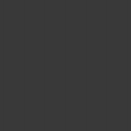
빅뱅
빅뱅
스피릿 오브 빅
썸머 멀티 컬러 세라믹
피치 세라믹
에센셜 토프
온라인 익스클
익스클루시브 서비스
5+5 워런티
휴블로티스타 및 연장 보증
예상 배송일
무료 배송 & 반품
안전한 결제
기프트 파우치