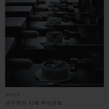
무브먼트
선구적인 시계 무브먼트