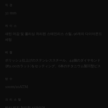
직경
32 mm
케이스
새틴 마감 및 폴리싱 처리된 스테인리스 스틸, 96개의 다이아몬드
세팅
베젤
ポリッシュ仕上げのステンレススチール、44個のダイヤモンド
(約1.00カラット)をセッティング、6本のチタニウム製H型ビス
방수
100m/10ATM
크리스탈
반사 방지 처리한 사파이어