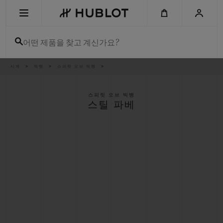
Skip
to
main
content
어떤 제품을 찾고 계신가요?
이
시계
빅뱅
스피릿 오브 빅뱅
최근 검색
동
경
로
최근 검색이 없습니다
스피릿 오브 빅뱅
스틸 파베
신제품