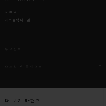
다이얼
매트 블랙 다이얼
무브먼트
스트랩 & 클래스프
무브먼트
HUB1120 셀프 와인딩 무브먼트
스트랩
파워 리저브
안감 처리된 블랙 스트럭처드 러버 스트랩
40시간
더 보기 3-핸즈