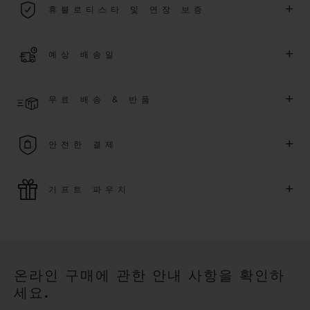
+
휴블로티스타 및 연장 보증
용됩니다.
더 알아보기
위블로 커뮤니티에 가입하여
2026
년
1
월
1
일 이후 구매한 워치
+
예상 배송일
에 대해
5
년 추가 워런티 혜택
(
약관 적용
)
을 받으세요
.
또한 다양
한 익스클루시브 이벤트에도 참여하실 수 있습니다
.
결제 접수 후 영업일 기준 2~5일 이내에 배송될 것으로 예상됩니
더 알아보기
+
무료 배송 & 반품
다. *재고 상황에 따라 달라질 수 있습니다*.
무료 배송 및 간단하고 편리하게 이용할 수 있는 무료 반품 혜택
+
안전한 결제
을 누려보세요
위블로는 최신 결제 기술을 활용합니다. 온라인으로 구매하신
+
기프트 파우치
모든 제품은 빠르고 안전하게 결제가 가능하며, 개인정보를 안
전하게 보호합니다.
위블로의 무료 기프트 파우치로 기프트에 더욱 특별한 매력을 더
해보세요.
온라인 구매에 관한 안내 사항을 확인하
세요.