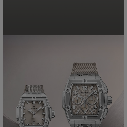
빅뱅
빅뱅
스피릿 오브 빅
썸머 멀티 컬러 세라믹
피치 세라믹
에센셜 토프
온라인 익스클
익스클루시브 서비스
5+5 워런티
휴블로티스타 및 연장 보증
예상 배송일
무료 배송 & 반품
안전한 결제
기프트 파우치