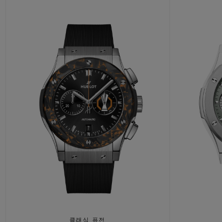
클래식 퓨전