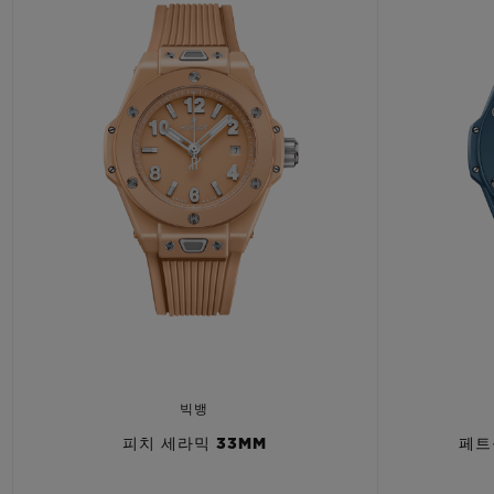
빅뱅
피치 세라믹 33MM
페트