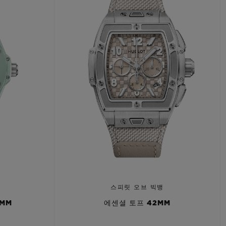
스피릿 오브 빅뱅
3MM
에센셜 토프 42MM