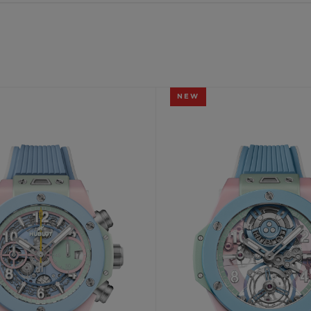
빅뱅
스피릿 오브 빅뱅
피치 세라믹
에센셜 토프
리로디
온라인 익스클루시브
NEW
 연장
예상 배송일
무료 배송 & 반품
안전한 결제
기
부티크 검색