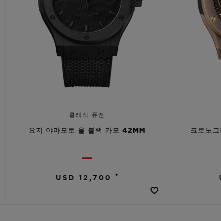
클래식 퓨전
요지 야마모토 올 블랙 카모 42MM
크로노그
•
USD 12,700