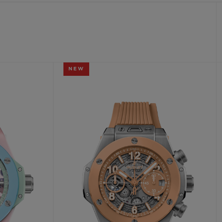
빅뱅
드 올 블랙
NEW
프트 파우치