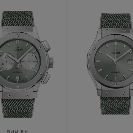
클래식 퓨전