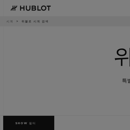
Skip
to
main
content
이
시계
위블로 시계 검색
동
경
로
최근 검색
신제품
최근 검색이 없습니다
특
SHOW
필터