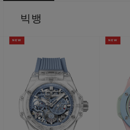
빅뱅
썸머 멀티 컬러 세라믹
빅뱅
익스클루시브 서비스
NEW
NEW
5+5 워런티
휴블로티스타 및
보증
연락처