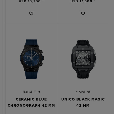
•
•
USD 10,700
USD 13,500
클래식 퓨전
스퀘어 뱅
CERAMIC BLUE
UNICO BLACK MAGIC
CHRONOGRAPH 42 MM
42 MM