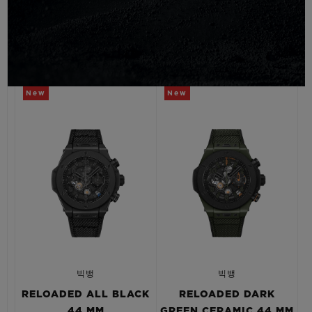
빅뱅
빅뱅
스피릿 오브 빅
썸머 멀티 컬러 세라믹
피치 세라믹
에센셜 토프
온라인 익스클
익스클루시브 서비스
New
New
5+5 워런티
휴블로티스타 및 연장 보증
예상 배송일
무료 배송 & 반품
안전한 결제
빅뱅
빅뱅
RELOADED ALL BLACK
RELOADED DARK
기프트 파우치
44 MM
GREEN CERAMIC 44 MM