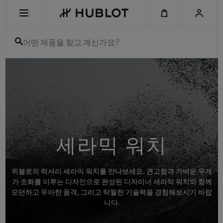
Skip
to
main
content
어떤 제품을 찾고 계신가요?
최근 검색
최근 검색이 없습니다
신제품
세라믹 워치
위블로의 럭셔리 세라믹 워치를 만나보세요. 견고함과 가벼운 무게
가 조화를 이루는 디자인으로 완성된 디자이너 세라믹 워치와 함께
모던하고 우아한 품격, 그리고 탁월한 기술력을 경험해보시기 바랍
니다.