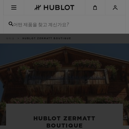
Skip
to
main
content
어떤 제품을 찾고 계신가요?
이
부티크
HUBLOT ZERMATT BOUTIQUE
최근 검색
동
경
로
최근 검색이 없습니다
신제품
HUBLOT ZERMATT
BOUTIQUE