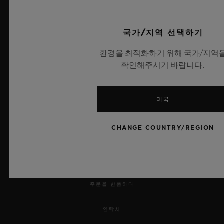
UEFA 챔피언스 리그 공식 타임키퍼
국가/지역 선택하기
환경을 최적화하기 위해 국가/지역
확인해주시기 바랍니다.
뉴스레터
미국
서비스
CHANGE COUNTRY/REGION
예약하기
주문 조회
주문을 반품하다
연락처