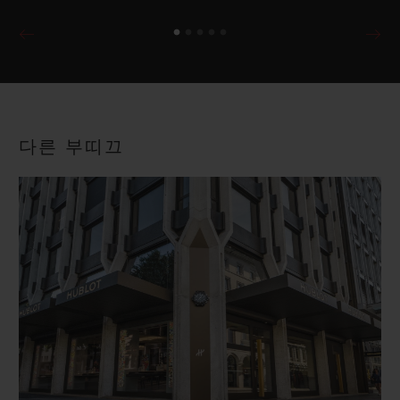
다른 부띠끄