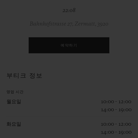
빅뱅
빅뱅
스피릿 오브 빅
22:08
썸머 멀티 컬러 세라믹
피치 세라믹
에센셜 토프
온라인 익스클
Bahnhofstrasse 27, Zermatt, 3920
익스클루시브 서비스
예약하기
5+5 워런티
휴블로티스타 및 연장 보증
부티크 정보
예상 배송일
영업 시간
무료 배송 & 반품
월요일
10:00 - 12:00
14:00 - 19:00
안전한 결제
화요일
10:00 - 12:00
14:00 - 19:00
기프트 파우치