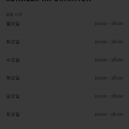
빅뱅
빅뱅
스피릿 오브 빅
썸머 멀티 컬러 세라믹
피치 세라믹
에센셜 토프
영업 시간
온라인 익스클
월요일
10:00 - 18:00
익스클루시브 서비스
화요일
10:00 - 18:00
5+5 워런티
수요일
10:00 - 18:00
휴블로티스타 및 연장 보증
목요일
10:00 - 18:00
예상 배송일
무료 배송 & 반품
금요일
10:00 - 18:00
안전한 결제
토요일
10:00 - 16:00
기프트 파우치