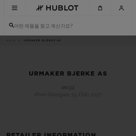
Skip
to
main
content
어떤 제품을 찾고 계신가요?
이
부티크
URMAKER BJERKE AS
최근 검색
동
경
로
최근 검색이 없습니다
신제품
URMAKER BJERKE AS
00:32
Øvre Slottsgate 23, Oslo, 0157
RETAILER INFORMATION