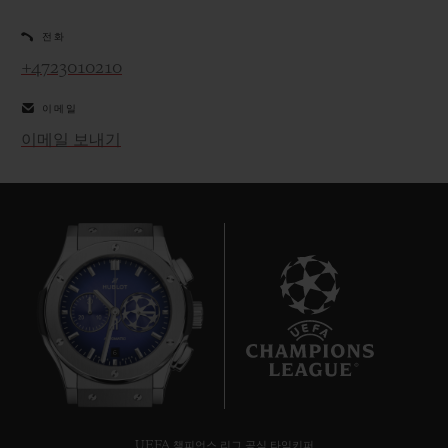
전화
+4723010210
이메일
연락처
이메일 보내기
부티크 검색
6
UEFA 챔피언스 리그 공식 타임키퍼