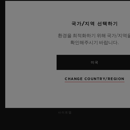
보도 자료
국가/지역 선택하기
개인정보 보호
환경을 최적화하기 위해 국가/지역
법적 고지 및 이용 약관
확인해주시기 바랍니다.
웹사이트 이용 약관
미국
윤리적 약속
CHANGE COUNTRY/REGION
접근성
MSA 투명성 법률
사이트맵