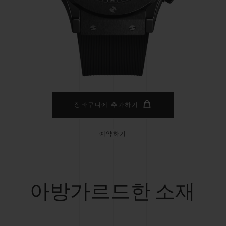
빅뱅
스피릿 오브 빅뱅
피치 세라믹
에센셜 토프
리로디
온라인 익스클루시브
 연장
예상 배송일
무료 배송 & 반품
안전한 결제
기
장바구니에 추가하기
예약하기
부티크 검색
아방가르드한 소재