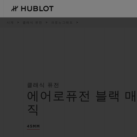
Skip
to
main
content
이
시계
클래식 퓨전
크로노그래프
동
경
로
최근 검색
신제품
최근 검색이 없습니다
클래식 퓨전
에어로퓨전 블랙 
직
45MM