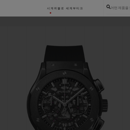
어떤 제품을
시계
위블로 세계
부티크
매