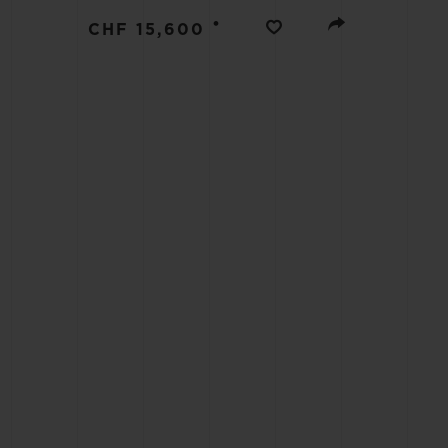
빅뱅
•
썸머 멀티 컬러 세라믹
CHF 15,600
익스클루시브 서비스
5+5 워런티
휴블로티스타 및
보증
연락처