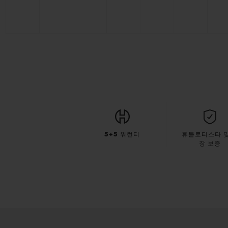
5+5 워런티
휴블로티스타 및
장 보증