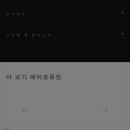
무브먼트
스트랩 & 클래스프
무브먼트
HUB1155 셀프 와인딩 스켈레톤 크로노그래프 무브먼트
스트랩
파워 리저브
안감 처리된 블랙 러버 스트랩
약 48시간
더 보기 에어로퓨전
클래스프
블랙 PVD 스테인리스 스틸 디플로이언트 버클 클래스프