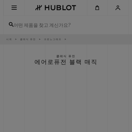
Skip
to
main
content
어떤 제품을 찾고 계신가요?
이
시계
클래식 퓨전
크로노그래프
최근 검색
동
경
로
최근 검색이 없습니다
클래식 퓨전
에어로퓨전 블랙 매직
신제품