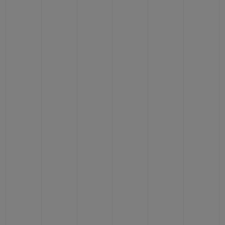
빅뱅
빅뱅
스피릿 오브 빅
썸머 멀티 컬러 세라믹
피치 세라믹
에센셜 토프
온라인 익스클
익스클루시브 서비스
5+5 워런티
휴블로티스타 및 연장 보증
예상 배송일
무료 배송 & 반품
안전한 결제
기프트 파우치