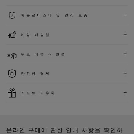
2026년 1월 1일부터 구매한 모든 워치에는 5년 국제 워런티가 적
+
휴블로티스타 및 연장 보증
용됩니다.
더 알아보기
위블로 커뮤니티에 가입하여
2026
년
1
월
1
일 이후 구매한 워치
+
예상 배송일
에 대해
5
년 추가 워런티 혜택
(
약관 적용
)
을 받으세요
.
또한 다양
한 익스클루시브 이벤트에도 참여하실 수 있습니다
.
결제 접수 후 영업일 기준 1~2일 이내에 배송될 것으로 예상됩니
더 알아보기
+
무료 배송 & 반품
다. *재고 상황에 따라 달라질 수 있습니다*.
무료 배송 및 간단하고 편리하게 이용할 수 있는 무료 반품 혜택
+
안전한 결제
을 누려보세요
위블로는 최신 결제 기술을 활용합니다. 온라인으로 구매하신
+
기프트 파우치
모든 제품은 빠르고 안전하게 결제가 가능하며, 개인정보를 안
전하게 보호합니다.
위블로의 무료 기프트 파우치로 기프트에 더욱 특별한 매력을 더
해보세요.
온라인 구매에 관한 안내 사항을 확인하