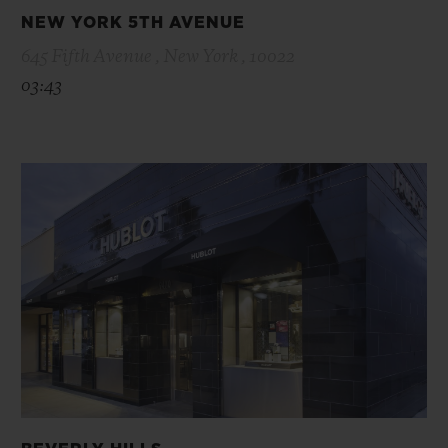
NEW YORK 5TH AVENUE
645 Fifth Avenue , New York , 10022
03:43