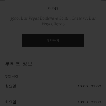
빅뱅
빅뱅
스피릿 오브 빅
00:43
썸머 멀티 컬러 세라믹
피치 세라믹
에센셜 토프
온라인 익스클
3500, Las Vegas Boulevard South, Caesar's, Las
Vegas, 89109
익스클루시브 서비스
5+5 워런티
예약하기
휴블로티스타 및 연장 보증
부티크 정보
예상 배송일
영업 시간
무료 배송 & 반품
월요일
10:00 - 21:00
안전한 결제
화요일
10:00 - 21:00
기프트 파우치