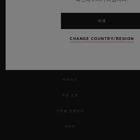
UEFA 챔피언스 리그 공식 타임키퍼
미국
CHANGE COUNTRY/REGION
뉴스레터
서비스
예약하기
주문 조회
주문을 반품하다
연락처