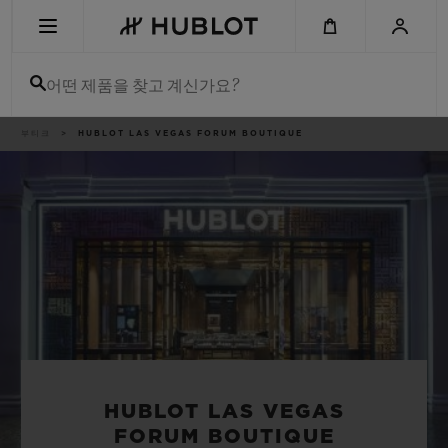
Skip
to
main
content
어떤 제품을 찾고 계신가요?
이
부티크
HUBLOT LAS VEGAS FORUM BOUTIQUE
최근 검색
동
경
로
최근 검색이 없습니다
신제품
HUBLOT LAS VEGAS
FORUM BOUTIQUE