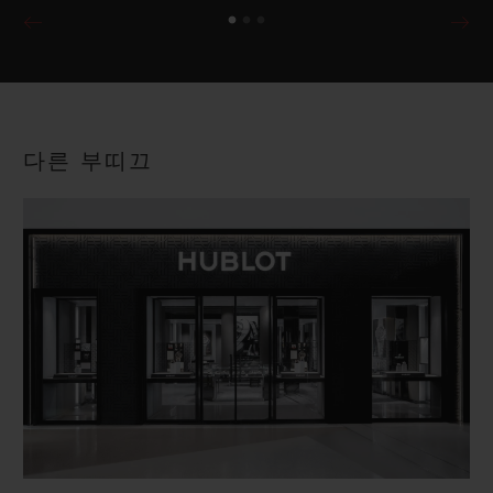
다른 부띠끄