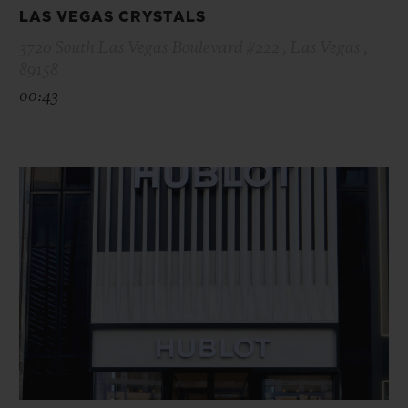
LAS VEGAS CRYSTALS
3720 South Las Vegas Boulevard #222 , Las Vegas ,
89158
00:43