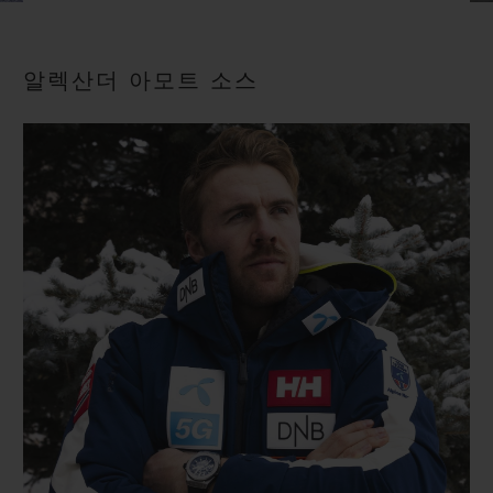
빅뱅
빅뱅
스피릿 오브 빅
썸머 멀티 컬러 세라믹
피치 세라믹
에센셜 토프
온라인 익스클
알렉산더 아모트 소스
익스클루시브 서비스
5+5 워런티
휴블로티스타 및 연장 보증
예상 배송일
무료 배송 & 반품
안전한 결제
기프트 파우치