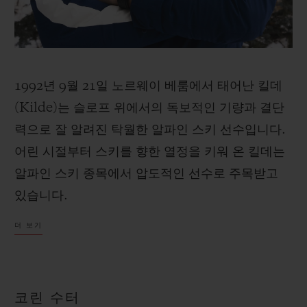
1992년 9월 21일 노르웨이 베룸에서 태어난 킬데
연락처
(Kilde)는 슬로프 위에서의 독보적인 기량과 결단
력으로 잘 알려진 탁월한 알파인 스키 선수입니다.
어린 시절부터 스키를 향한 열정을 키워 온 킬데는
알파인 스키 종목에서 압도적인 선수로 주목받고
있습니다.
부티크 검색
더 보기
코린 수터