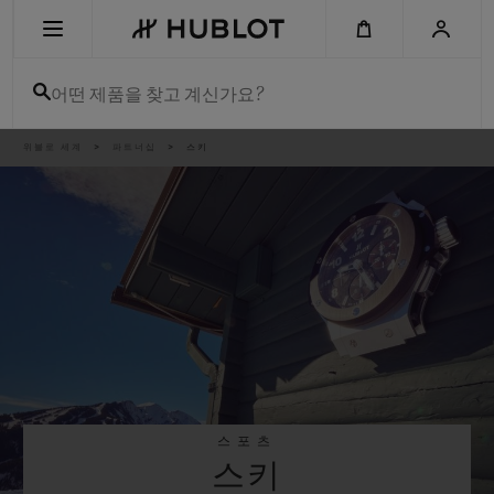
Skip
to
main
content
어떤 제품을 찾고 계신가요?
이
위블로 세계
파트너십
스키
최근 검색
동
경
로
최근 검색이 없습니다
신제품
스포츠
스키