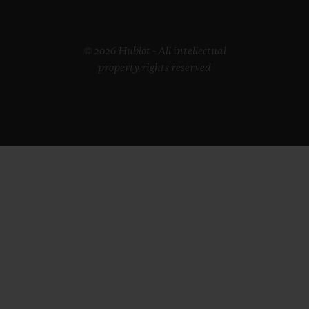
© 2026 Hublot - All intellectual
property rights reserved