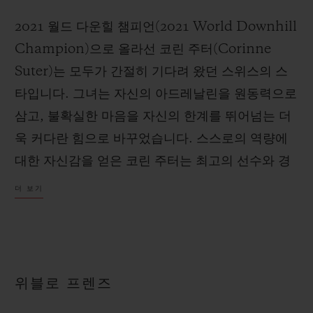
2021 월드 다운힐 챔피언(2021 World Downhill
Champion)으로 올라선 코린 주터(Corinne
Suter)는 모두가 간절히 기다려 왔던 스위스의 스
타입니다. 그녀는 자신의 아드레날린을 원동력으로
삼고, 불확실한 마음을 자신의 한계를 뛰어넘는 더
욱 커다란 힘으로 바꾸었습니다. 스스로의 역량에
대한 자신감을 얻은 코린 주터는 최고의 선수와 경
쟁할 수 있다는 점을 깨닫고 관점이 바뀌게 되었습
더 보기
니다. 그녀는 자신만의 균형 감각을 찾으면서 세계
최고의 스피드 전문 선수로 등극했습니다.
위블로 프렌즈