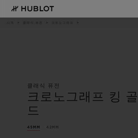
Skip
to
main
content
이
시계
클래식 퓨전
크로노그래프
동
경
로
최근 검색
신제품
최근 검색이 없습니다
클래식 퓨전
크로노그래프 킹 
드
45MM
42MM