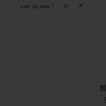
빅뱅
•
썸머 멀티 컬러 세라믹
CHF 30,900
익스클루시브 서비스
5+5 워런티
휴블로티스타 및
보증
연락처