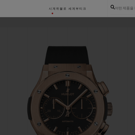
어떤 제품을
시계
위블로 세계
부티크
골