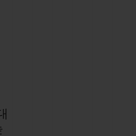
빅뱅
드 올 블랙
프트 파우치
대
높