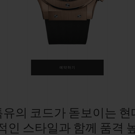
빅뱅
스피릿 오브 빅뱅
피치 세라믹
에센셜 토프
리로디
온라인 익스클루시브
 연장
예상 배송일
무료 배송 & 반품
안전한 결제
기
예약하기
부티크 검색
특유의 코드가 돋보이는 현
적인 스타일과 함께 품격 