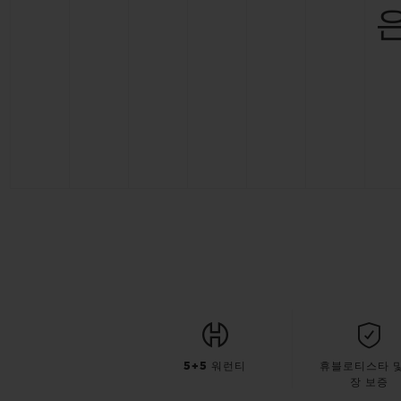
5+5 워런티
휴블로티스타 및
장 보증