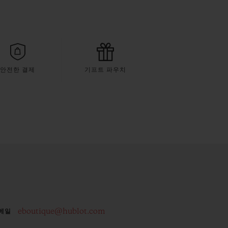
안전한 결제
기프트 파우치
eboutique@hublot.com
메일