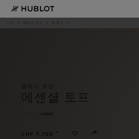
Skip
to
main
content
이
시계
클래식 퓨전
3-핸즈
동
경
로
최근 검색
신제품
최근 검색이 없습니다
클래식 퓨전
에센셜 토프
45MM
42MM
•
CHF 7,700