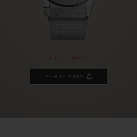
빅뱅
스피릿 오브 빅뱅
피치 세라믹
에센셜 토프
리로디
온라인 익스클루시브
 연장
예상 배송일
무료 배송 & 반품
안전한 결제
기
온라인 익스클루시브
장바구니에 추가하기
부티크 검색