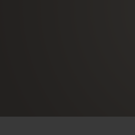
빅뱅
썸머 멀티 컬러 세라믹
익스클루시브 서비스
5+5 워런티
휴블로티스타 및
보증
연락처