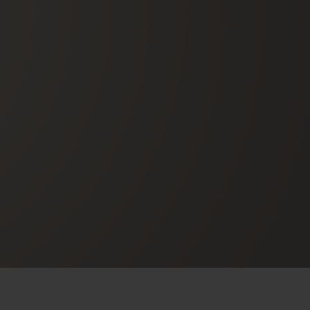
빅뱅
드 올 블랙
프트 파우치